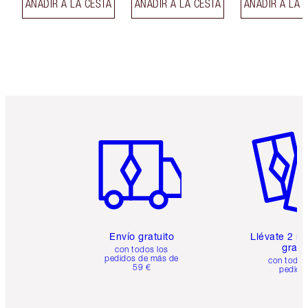
AÑADIR A LA CESTA
AÑADIR A LA CESTA
AÑADIR A LA 
Artículo 1 de 6
Artículo
Envío gratuito
Llévate 2 m
gratis
con todos los
pedidos de más de
con todos
59 €
pedido