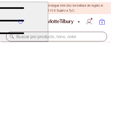
¡ÚLTIMA OPORTUNIDAD! Consigue mini dúo de belleza de regalo al
gastar 110 € Sujeto a TyC.
Buscar por producto, tono, color
EDICIÓN LIMITADA
MATTE REVOLUTION
SUPER YOU
38,00 €