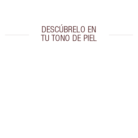
Elige 2 muestras gratis al finalizar la compra
DESCÚBRELO EN
TU TONO DE PIEL
Artículo 1 de 20
Artí