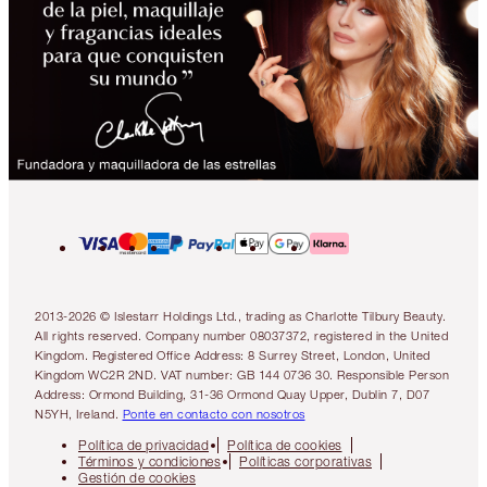
2013-2026 © Islestarr Holdings Ltd., trading as Charlotte Tilbury Beauty.
All rights reserved. Company number 08037372, registered in the United
Kingdom. Registered Office Address: 8 Surrey Street, London, United
Kingdom WC2R 2ND. VAT number: GB 144 0736 30. Responsible Person
Address: Ormond Building, 31-36 Ormond Quay Upper, Dublin 7, D07
N5YH, Ireland.
Ponte en contacto con nosotros
Política de privacidad
Política de cookies
Términos y condiciones
Políticas corporativas
Gestión de cookies