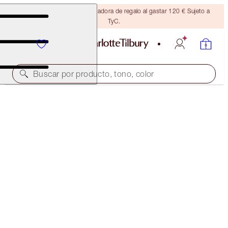
Consigue una brocha bronceadora de regalo al gastar 120 € Sujeto a
TyC.
Buscar por producto, tono, color
40 % DE DESCUENTO
CHARLOTTE’S MAGIC CREAM LIGHT DUO
BLACK FRIDAY 40% OFF
120,00 €