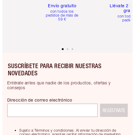
Envío gratuito
Llévate 2 m
gratis
con todos los
pedidos de más de
con todos
59 €
pedido
SUSCRÍBETE PARA RECIBIR NUESTRAS
NOVEDADES
Entérate antes que nadie de los productos, ofertas y
consejos
Dirección de correo electrónico
REGÍSTRATE
Sujeto a Términos y condiciones. Al enviar tu dirección de
correo electrónico, aceptas recibir información de marketing