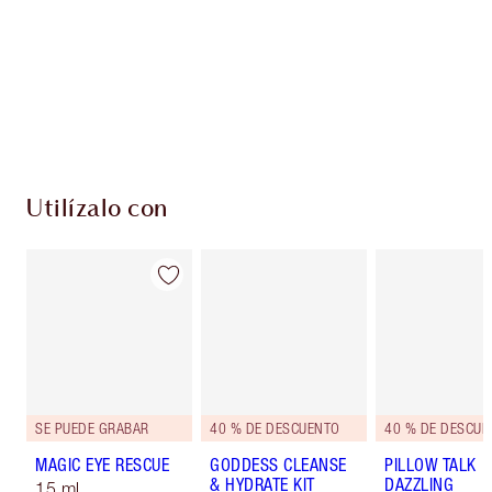
Club de fidelidad Charlotte’s Darlings. Gana
monedas de fidelización cada vez que
compres!
Envío estándar con compras de 59,00 €
Elige 2 muestras gratis al finalizar la compra
Utilízalo con
SE PUEDE GRABAR
40 % DE DESCUENTO
40 % DE DESCUE
MAGIC EYE RESCUE
GODDESS CLEANSE
PILLOW TALK
& HYDRATE KIT
DAZZLING
15 ml