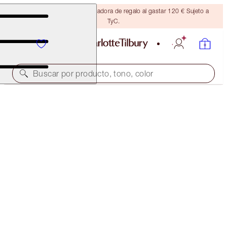
Consigue una brocha bronceadora de regalo al gastar 120 € Sujeto a
TyC.
Buscar por producto, tono, color
¡MINITALLA GRATIS A JUEGO!
CHARLOTTE'S MAGIC HYDRATION REVIVAL
CLEANSER FULL-SIZE + TRAVEL-SIZE DUO
OFFER ENDED
45,00 €