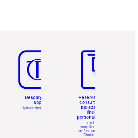
Artículo 5 de 6
Artículo 6 de 6
Descarga la
Reserva una
app
consulta de
belleza en
Belleza fácil para ti
línea
personalizada
con los
maquilladores
profesionales de
Charlotte.