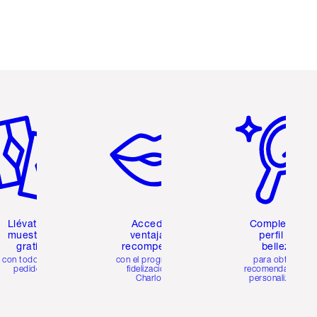
tículo 2 de 6
Artículo 3 de 6
Artículo 4 de 6
Llévate 2
Accede a
Completa tu
muestras
ventajas y
perfil de
gratis
recompensas
belleza
con todos los
con el programa de
para obtener
pedidos
fidelización de
recomendaciones
Charlotte
personalizadas