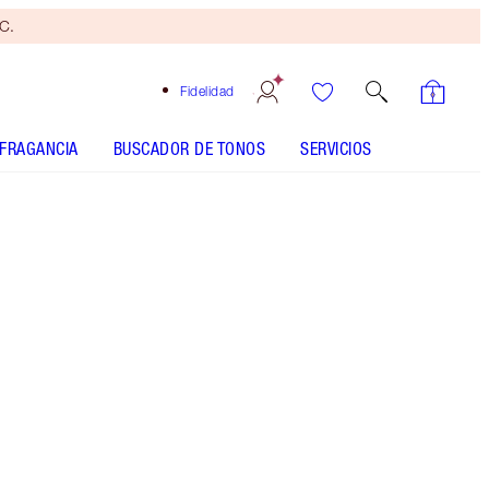
yC.
Fidelidad
FRAGANCIA
BUSCADOR DE TONOS
SERVICIOS
Brocha
bronceadora
gratis
Al
gastar
110 €
Sujeto
a TyC.
Darlings, this is now sold out! If you liked this
Luxury Palette of Pops In Supersonic you would
LOVE Bigger Brighter Eyes in Exagger-Eyes!
Más información