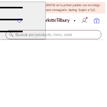
15 % de descuento + ENVÍO GRATIS en tu primer pedido con el código
DARLING15. Inicia sesión para conseguirlo, darling. Sujeto a TyC.
Buscar por producto, tono, color
LIMITLESS LUCKY LIPS DUO
LIMITED EDITION LIP KIT
53,00 €