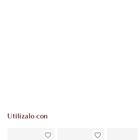
Gana 53 monedas de fidelización
Más información
PRODUCTOS EXCLUSIVOS DE CHARLOTTE TILBURY
Club de fidelidad Charlotte’s Darlings. Gana
monedas de fidelización cada vez que
compres!
Envío estándar con compras de 59,00 €
Elige 2 muestras gratis al finalizar la compra
Utilízalo con