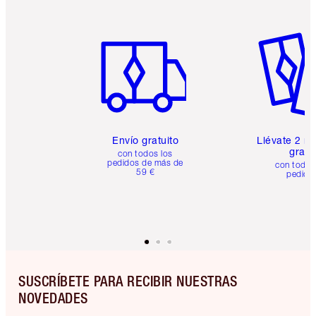
Artículo 1 de 6
Artículo
Envío gratuito
Llévate 2 m
gratis
con todos los
pedidos de más de
con todos
59 €
pedido
SUSCRÍBETE PARA RECIBIR NUESTRAS
NOVEDADES