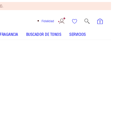
yC.
Fidelidad
FRAGANCIA
BUSCADOR DE TONOS
SERVICIOS
EL KIT INCLUYE
CHARLOTTE'S MAGIC CREAM 50 ML
MOISTURISER
K.I.S.S.I.N.G RUNWAY ROYALTY
SELECT YOUR MAGICAL LIPSTICK - Elegir tono