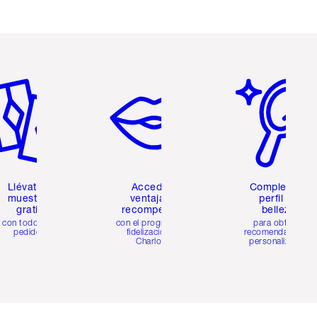
tículo 2 de 6
Artículo 3 de 6
Artículo 4 de 6
Llévate 2
Accede a
Completa tu
muestras
ventajas y
perfil de
gratis
recompensas
belleza
con todos los
con el programa de
para obtener
pedidos
fidelización de
recomendaciones
Charlotte
personalizadas