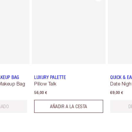
AKEUP BAG
LUXURY PALETTE
QUICK & E
Makeup Bag
Pillow Talk
Date Nigh
56,00 €
69,00 €
GADO
AÑADIR A LA CESTA
D