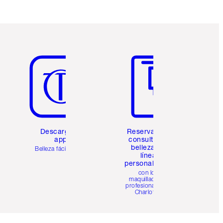
Artículo 5 de 6
Artículo 6 de 6
Descarga la
Reserva una
app
consulta de
belleza en
Belleza fácil para ti
línea
personalizada
con los
maquilladores
profesionales de
Charlotte.