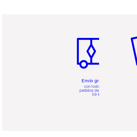
Artículo 1 de 6
Ar
Envío gratuito
con todos los
pedidos de más de
59 €