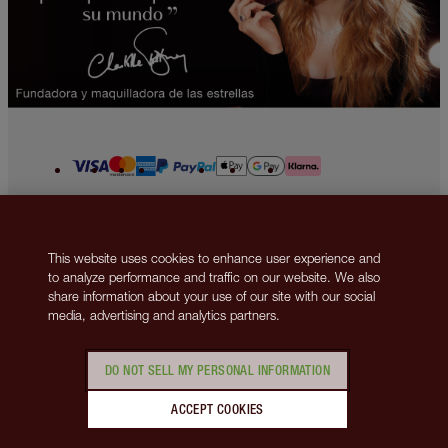
2013-2026 © Islestarr Holdings Ltd., trading as Charlotte Tilbury Beauty.
All rights reserved. Company number 08037372, registered in the United
This website uses cookies to enhance user experience and
Kingdom. Registered Office Address: 8 Surrey Street, London, United
to analyze performance and traffic on our website. We also
Kingdom WC2R 2ND. VAT number: GB 144 0736 30. Responsible Person
share information about your use of our site with our social
Address: Ormond Building, 31-36 Ormond Quay Upper, Dublin 7, D07
media, advertising and analytics partners.
N5YH, Ireland.
Ponte en contacto con nosotros
Política de privacidad
Política de cookies
Términos y condiciones
Políticas corporativas
DO NOT SELL MY PERSONAL INFORMATION
Gestión de cookies
El sitio web está protegido por reCAPTCHA y se aplican la
Política
ACCEPT COOKIES
de privacidad
y las
Condiciones de uso de Google
.