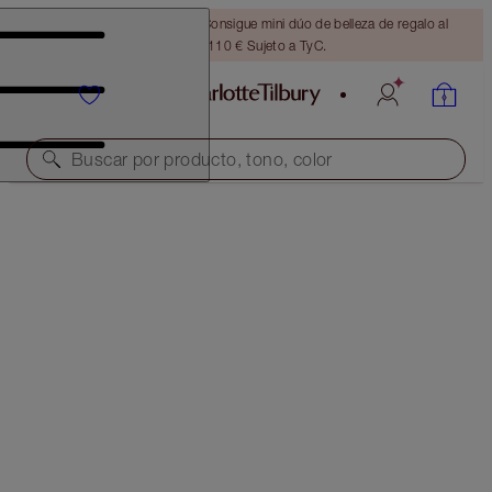
¡ÚLTIMA OPORTUNIDAD! Consigue mini dúo de belleza de regalo al
gastar 110 € Sujeto a TyC.
Buscar por producto, tono, color
EDICIÓN LIMITADA
CHARLOTTE'S JEWEL LIPS
PILLOW TALK
28,00 €