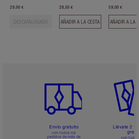
29,00 €
28,50 €
59,00 €
DESCATALOGADO
AÑADIR A LA CESTA
AÑADIR A LA 
Artículo 1 de 6
Artículo
Envío gratuito
Llévate 2 m
gratis
con todos los
pedidos de más de
con todos