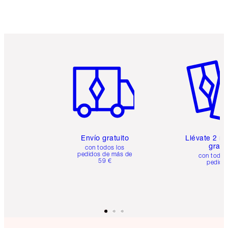
Artículo 1 de 6
Artículo
Envío gratuito
Llévate 2 m
gratis
con todos los
pedidos de más de
con todos
59 €
pedido