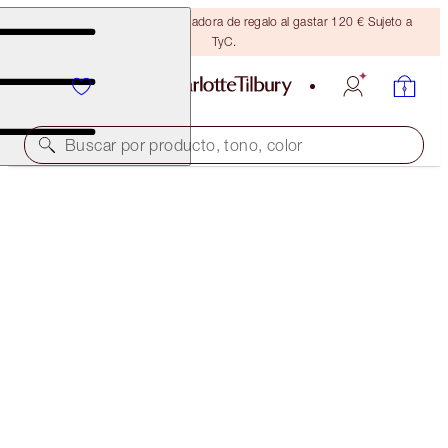
Consigue una brocha bronceadora de regalo al gastar 120 € Sujeto a
TyC.
Buscar por producto, tono, color
BLACK FRIDAY
INSTANT LOOK IN A KIT
40% OFF
123,00 €