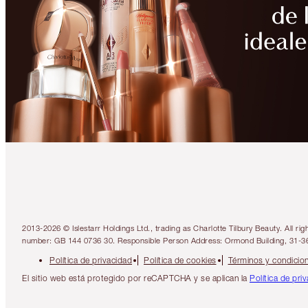
2013-2026 © Islestarr Holdings Ltd., trading as Charlotte Tilbury Beauty. Al
number: GB 144 0736 30. Responsible Person Address: Ormond Building, 31-3
Política de privacidad
Política de cookies
Términos y condicio
El sitio web está protegido por reCAPTCHA y se aplican la
Política de pri