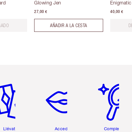
ard
Glowing Jen
Enigmatic
27,00 €
40,00 €
GADO
AÑADIR A LA CESTA
D
tículo 2 de 6
Artículo 3 de 6
Artículo 4 de 6
Llévate 2
Accede a
Completa tu