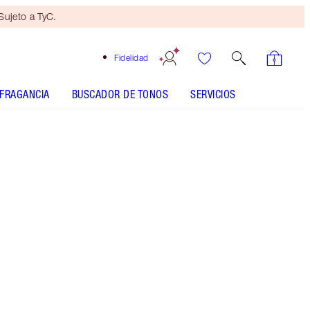
ujeto a TyC.
Fidelidad
FRAGANCIA
BUSCADOR DE TONOS
SERVICIOS
The Magic Panther - Discontinued
Mini dúo de belleza
de regalo