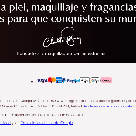
l rights reserved. Company number 08037372, registered in the United Kingdom. Regis
6 Ormond Quay Upper, Dublin 7, D07 N5YH, Ireland.
Ponte en contacto con nosotros
nes
Políticas corporativas
Gestión de cookies
vacidad
y las
Condiciones de uso de Google
.