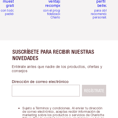
muestras
ventajas y
perfil de
gratis
recompensas
belleza
con todos los
con el programa de
para obtener
pedidos
fidelización de
recomendaciones
Charlotte
personalizadas
SUSCRÍBETE PARA RECIBIR NUESTRAS
NOVEDADES
Entérate antes que nadie de los productos, ofertas y
consejos
Dirección de correo electrónico
REGÍSTRATE
Sujeto a Términos y condiciones. Al enviar tu dirección
de correo electrónico, aceptas recibir información de
marketing sobre los productos o servicios de Charlotte