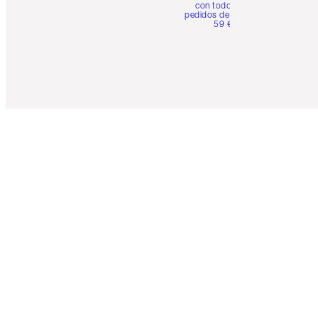
con todos los
pedidos de más de
59 €