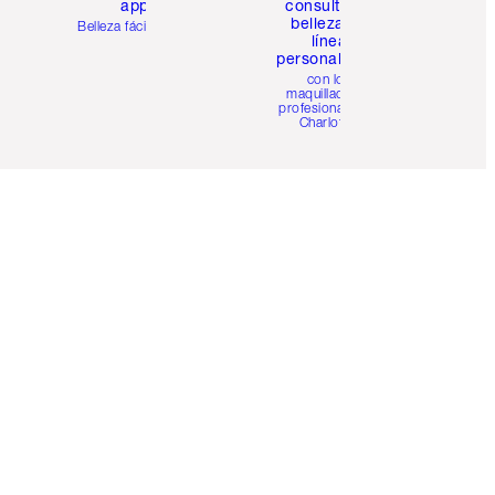
app
consulta de
belleza en
Belleza fácil para ti
línea
personalizada
con los
maquilladores
profesionales de
Charlotte.