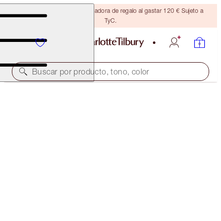
Consigue una brocha bronceadora de regalo al gastar 120 € Sujeto a
TyC.
Buscar por producto, tono, color
HOT LIPS 2 IPHONE 8 CASE
THE MAGIC INFINITY STARBURST
16,00 €