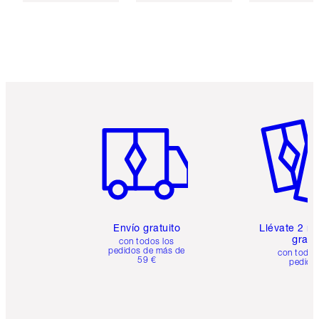
Artículo 1 de 6
Artículo
Envío gratuito
Llévate 2 m
gratis
con todos los
pedidos de más de
con todos
59 €
pedido