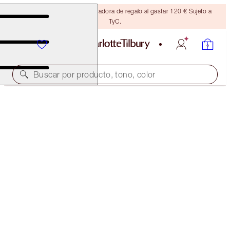
Consigue una brocha bronceadora de regalo al gastar 120 € Sujeto a
TyC.
Buscar por producto, tono, color
EXCLUSIVO EN LÍNEA
FIRE ROSE EYES TO MESMERISE KIT
EYE KIT
75,00 €