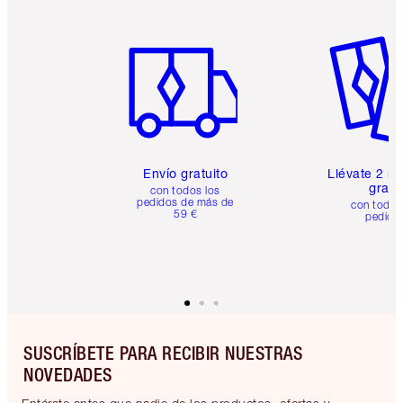
Artículo 1 de 6
Artículo
Envío gratuito
Llévate 2 m
gratis
con todos los
pedidos de más de
con todos
59 €
pedido
SUSCRÍBETE PARA RECIBIR NUESTRAS
NOVEDADES