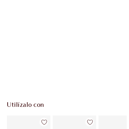
Gana 75 monedas de fidelización
Más información
PRODUCTOS EXCLUSIVOS DE CHARLOTTE TILBURY
Club de fidelidad Charlotte’s Darlings. Gana
monedas de fidelización cada vez que
compres!
Envío estándar con compras de 59,00 €
Elige 2 muestras gratis al finalizar la compra
Utilízalo con