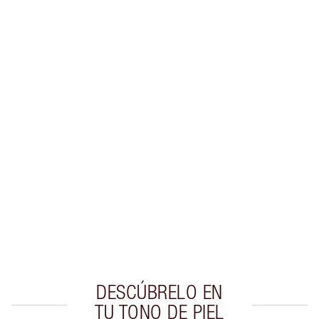
INFORMACIÓN SOBRE ENVÍOS Y ENTREGAS
Gana 56 monedas de fidelización
Más información
PRODUCTOS EXCLUSIVOS DE CHARLOTTE TILBURY
Club de fidelidad Charlotte’s Darlings. Gana
monedas de fidelización cada vez que
compres!
Envío estándar con compras de 59,00 €
Elige 2 muestras gratis al finalizar la compra
DESCÚBRELO EN
TU TONO DE PIEL