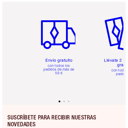
Artículo 1 de 6
Artículo
Envío gratuito
Llévate 2 m
gratis
con todos los
pedidos de más de
con todos
59 €
pedido
SUSCRÍBETE PARA RECIBIR NUESTRAS
NOVEDADES