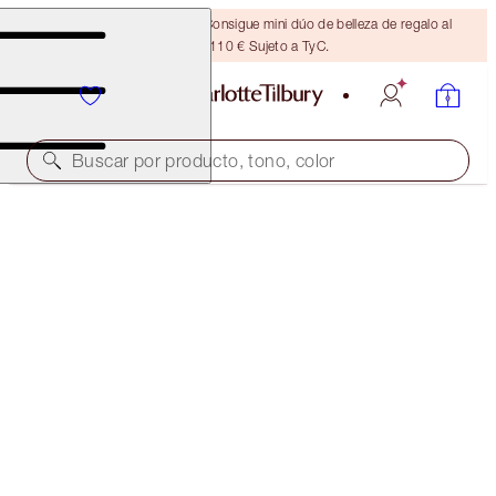
¡ÚLTIMA OPORTUNIDAD! Consigue mini dúo de belleza de regalo al
gastar 110 € Sujeto a TyC.
Buscar por producto, tono, color
DESK TO DISCO DUO
WALK OF SHAME & RED CARPET RED
64,00 €