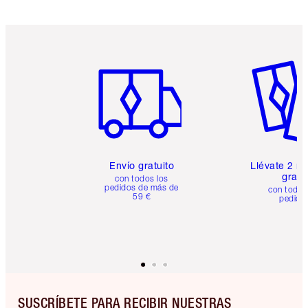
Artículo 1 de 6
Artículo
Envío gratuito
Llévate 2 m
gratis
con todos los
pedidos de más de
con todos
59 €
pedido
SUSCRÍBETE PARA RECIBIR NUESTRAS