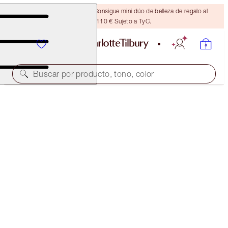
¡ÚLTIMA OPORTUNIDAD! Consigue mini dúo de belleza de regalo al
gastar 110 € Sujeto a TyC.
Buscar por producto, tono, color
AHORRA UN 40 %
CHARLOTTE’S MAGIC COMPLEXION DUO
EXCLUSIVE 40% OFF KIT
70,00 €