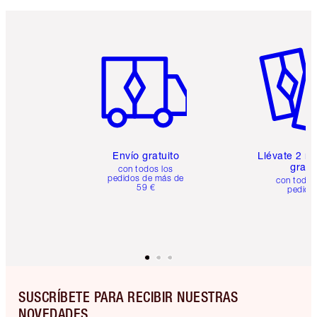
Artículo 1 de 6
Artículo
Envío gratuito
Llévate 2 m
gratis
con todos los
pedidos de más de
con todos
59 €
pedido
SUSCRÍBETE PARA RECIBIR NUESTRAS
NOVEDADES