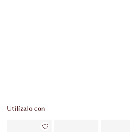
Gana 94 monedas de fidelización
Más información
PRODUCTOS EXCLUSIVOS DE CHARLOTTE TILBURY
Club de fidelidad Charlotte’s Darlings. Gana
monedas de fidelización cada vez que
compres!
Envío estándar con compras de 59,00 €
Elige 2 muestras gratis al finalizar la compra
Utilízalo con