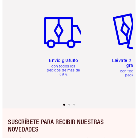
Artículo 1 de 6
Artículo
Envío gratuito
Llévate 2 m
gratis
con todos los
pedidos de más de
con todos
59 €
pedido
SUSCRÍBETE PARA RECIBIR NUESTRAS
NOVEDADES