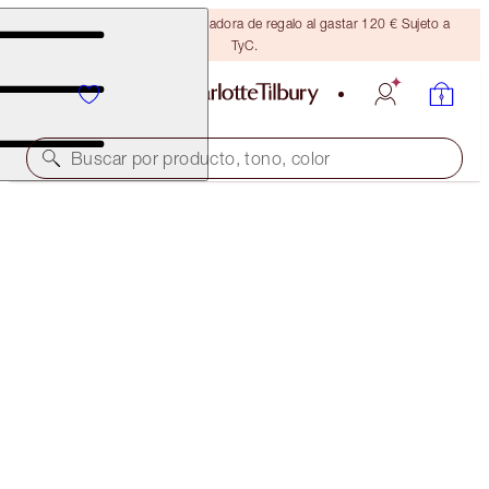
Consigue una brocha bronceadora de regalo al gastar 120 € Sujeto a
TyC.
Buscar por producto, tono, color
AHORRAR 20%
CHARLOTTE’S HOLLYWOOD SECRETS KIT
FACE KIT
94,00 €