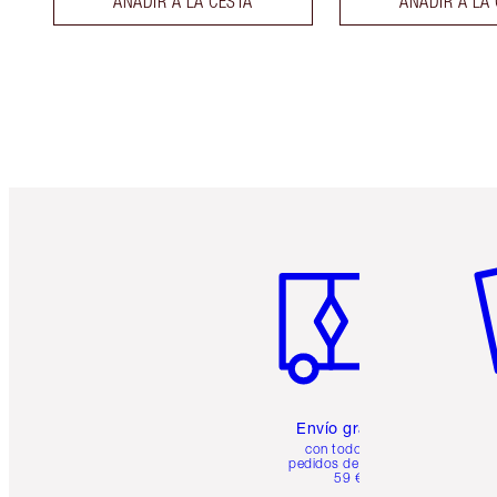
AÑADIR A LA CESTA
AÑADIR A LA
Artículo 1 de 6
Ar
Envío gratuito
con todos los
pedidos de más de
59 €