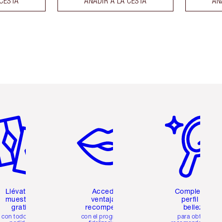
 CESTA
AÑADIR A LA CESTA
AÑ
tículo 2 de 6
Artículo 3 de 6
Artículo 4 de 6
Llévate 2
Accede a
Completa tu
muestras
ventajas y
perfil de
gratis
recompensas
belleza
con todos los
con el programa de
para obtener