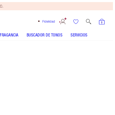
yC.
Fidelidad
FRAGANCIA
BUSCADOR DE TONOS
SERVICIOS
EL KIT INCLUYE
HOLLYWOOD COMPLEXION BRUSH ROSE
GOLD & NIGHT CRIMSON
AIRBRUSH FLAWLESS BLUR CONCEALER - Elegir tono