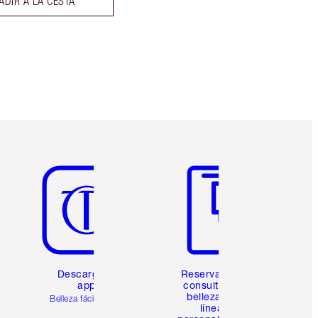
ADIR A LA CESTA
Artículo 5 de 6
Artículo 6 de 6
Descarga la
Reserva una
app
consulta de
belleza en
Belleza fácil para ti
línea