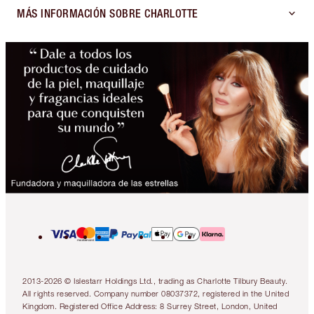
MÁS INFORMACIÓN SOBRE CHARLOTTE
2013-2026 © Islestarr Holdings Ltd., trading as Charlotte Tilbury Beauty.
All rights reserved. Company number 08037372, registered in the United
Kingdom. Registered Office Address: 8 Surrey Street, London, United