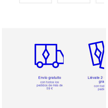
Artículo 1 de 6
Artículo
Envío gratuito
Llévate 2 m
gratis
con todos los
pedidos de más de
con todos
59 €
pedido