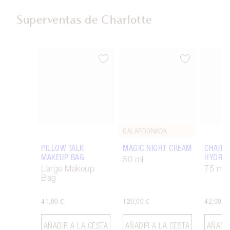
Superventas de Charlotte
Artículo 1 de 14
Artículo 2 de 14
GALARDONADA
PILLOW TALK
MAGIC NIGHT CREAM
CHARLO
MAKEUP BAG
HYDRAT
50 ml
Large Makeup
75 ml
Bag
41,00 €
120,00 €
42,00 €
AÑADIR A LA CESTA
AÑADIR A LA CESTA
AÑADIR