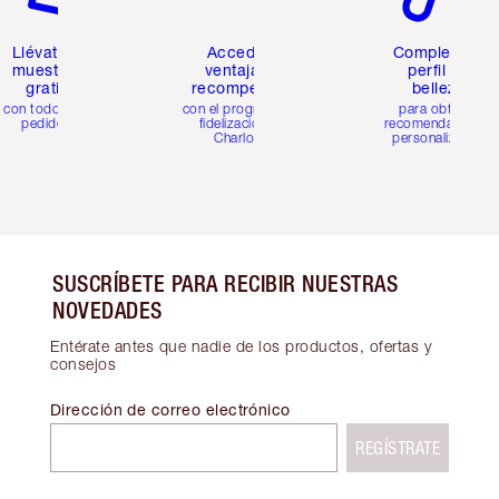
Llévate 2
Accede a
Completa tu
muestras
ventajas y
perfil de
gratis
recompensas
belleza
con todos los
con el programa de
para obtener
pedidos
fidelización de
recomendaciones
Charlotte
personalizadas
SUSCRÍBETE PARA RECIBIR NUESTRAS
NOVEDADES
Entérate antes que nadie de los productos, ofertas y
consejos
Dirección de correo electrónico
REGÍSTRATE