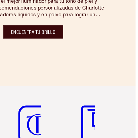
 el mejor iluminador para tu tono de piel y
ecomendaciones personalizadas de Charlotte
adores líquidos y en polvo para lograr un
aquillaje mágico al instante...
ENCUENTRA TU BRILLO
Artículo 5 de 6
Artículo 6 de 6