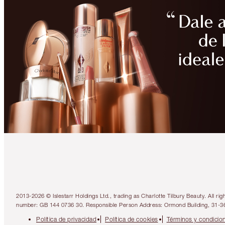
2013-2026 © Islestarr Holdings Ltd., trading as Charlotte Tilbury Beauty. Al
number: GB 144 0736 30. Responsible Person Address: Ormond Building, 31-3
Política de privacidad
Política de cookies
Términos y condicio