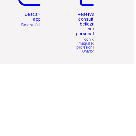
Descarga la
Reserva una
app
consulta de
belleza en
Belleza fácil para ti
línea
personalizada
con los
maquilladores
profesionales de
Charlotte.