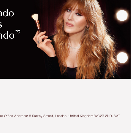
tered Office Address: 8 Surrey Street, London, United Kingdom WC2R 2ND. VAT