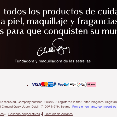
l rights reserved. Company number 08037372, registered in the United Kingdom. Regis
6 Ormond Quay Upper, Dublin 7, D07 N5YH, Ireland.
Ponte en contacto con nosotros
nes
Políticas corporativas
Gestión de cookies