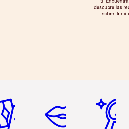
ti! Encuentra
descubre las r
sobre ilumin
m
tículo 2 de 6
Artículo 3 de 6
Artículo 4 de 6