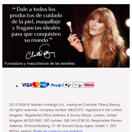
2013-2026 © Islestarr Holdings Ltd., trading as Charlotte Tilbury Beauty.
All rights reserved. Company number 08037372, registered in the United
Kingdom. Registered Office Address: 8 Surrey Street, London, United
Kingdom WC2R 2ND. VAT number: GB 144 0736 30. Responsible Person
Address: Ormond Building, 31-36 Ormond Quay Upper, Dublin 7, D07
N5YH, Ireland.
Ponte en contacto con nosotros