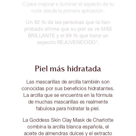
C para mejorar e iluminar el aspecto de tu
cutis desde la primera aplicación.
Un 92 % de las personas que la han
probado afirma que su piel se ve MÁS
BRILLANTE y el 99 % que tiene un
aspecto REJUVENECIDO*.
Piel más hidratada
Las mascarillas de arcilla también son
conocidas por sus beneficios hidratantes.
La arcilla que se encuentra en la fórmula
de muchas mascarillas es realmente
fabulosa para hidratar la piel.
La Goddess Skin Clay Mask de Charlotte
combina la arcilla blanca española, el
aceite de almendras dulces y el extracto