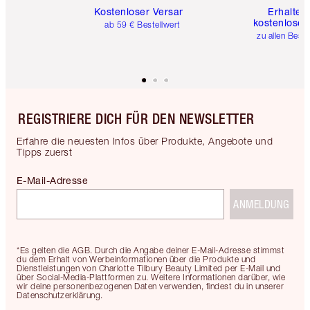
Kostenloser Versand
Erhalte 
kostenlose 
ab 59 € Bestellwert
zu allen Best
REGISTRIERE DICH FÜR DEN NEWSLETTER
Erfahre die neuesten Infos über Produkte, Angebote und
Tipps zuerst
E-Mail-Adresse
ANMELDUNG
*Es gelten die AGB. Durch die Angabe deiner E-Mail-Adresse stimmst
du dem Erhalt von Werbeinformationen über die Produkte und
Dienstleistungen von Charlotte Tilbury Beauty Limited per E-Mail und
über Social-Media-Plattformen zu. Weitere Informationen darüber, wie
wir deine personenbezogenen Daten verwenden, findest du in unserer
Datenschutzerklärung.