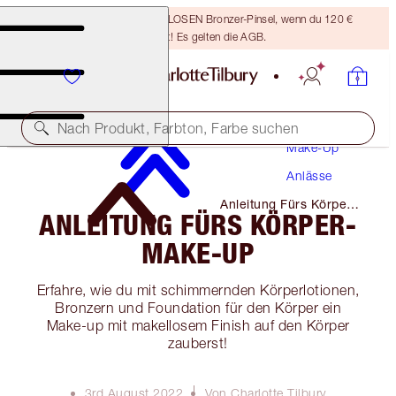
Sichere dir einen KOSTENLOSEN Bronzer-Pinsel, wenn du 120 €
ausgibst! Es gelten die AGB.
Nach Produkt, Farbton, Farbe suchen
Make-Up
Anlässe
Anleitung Fürs Körper-
ANLEITUNG FÜRS KÖRPER-
Make-Up
MAKE-UP
Erfahre, wie du mit schimmernden Körperlotionen,
Bronzern und Foundation für den Körper ein
Make-up mit makellosem Finish auf den Körper
zauberst!
3rd August 2022
Von Charlotte Tilbury