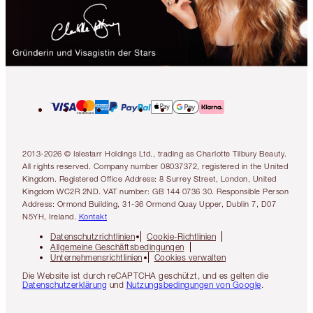
2013-2026 © Islestarr Holdings Ltd., trading as Charlotte Tilbury Beauty.
All rights reserved. Company number 08037372, registered in the United
Kingdom. Registered Office Address: 8 Surrey Street, London, United
Kingdom WC2R 2ND. VAT number: GB 144 0736 30. Responsible Person
Address: Ormond Building, 31-36 Ormond Quay Upper, Dublin 7, D07
N5YH, Ireland.
Kontakt
Datenschutzrichtlinien
Cookie-Richtlinien
Allgemeine Geschäftsbedingungen
Unternehmensrichtlinien
Cookies verwalten
Die Website ist durch reCAPTCHA geschützt, und es gelten die
Datenschutzerklärung
und
Nutzungsbedingungen von Google
.