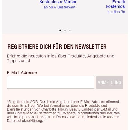
Kostenloser Versand
Erhalte 
kostenlose 
ab 59 € Bestellwert
zu allen Best
REGISTRIERE DICH FÜR DEN NEWSLETTER
Erfahre die neuesten Infos über Produkte, Angebote und
Tipps zuerst
E-Mail-Adresse
ANMELDUNG
*Es gelten die AGB. Durch die Angabe deiner E-Mail-Adresse stimmst
du dem Erhalt von Werbeinformationen über die Produkte und
Dienstleistungen von Charlotte Tilbury Beauty Limited per E-Mail und
über Social-Media-Plattformen zu. Weitere Informationen darüber, wie
wir deine personenbezogenen Daten verwenden, findest du in unserer
Datenschutzerklärung.