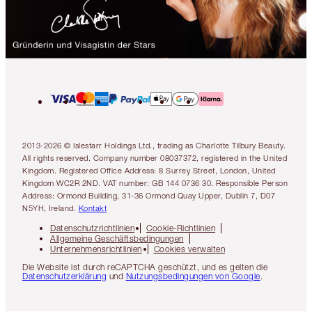
2013-2026 © Islestarr Holdings Ltd., trading as Charlotte Tilbury Beauty.
All rights reserved. Company number 08037372, registered in the United
Kingdom. Registered Office Address: 8 Surrey Street, London, United
Kingdom WC2R 2ND. VAT number: GB 144 0736 30. Responsible Person
Address: Ormond Building, 31-36 Ormond Quay Upper, Dublin 7, D07
N5YH, Ireland.
Kontakt
Datenschutzrichtlinien
Cookie-Richtlinien
Allgemeine Geschäftsbedingungen
Unternehmensrichtlinien
Cookies verwalten
Die Website ist durch reCAPTCHA geschützt, und es gelten die
Datenschutzerklärung
und
Nutzungsbedingungen von Google
.