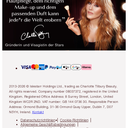
2013-2026 © Islestarr Holdings Ltd., trading as Charlotte Tilbury Beauty.
All rights reserved. Company number 08037372, registered in the United
Kingdom. Registered Office Address: 8 Surrey Street, London, United
Kingdom WC2R 2ND. VAT number: GB 144 0736 30. Responsible Person
Address: Ormond Building, 31-36 Ormond Quay Upper, Dublin 7, D07
N5YH, Ireland.
Kontakt
Datenschutzrichtlinien
Cookie-Richtlinien
Allgemeine Geschäftsbedingungen