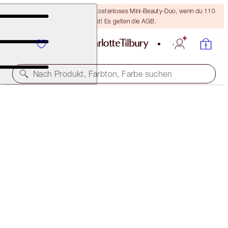
LETZTE CHANCE! Erhalte ein kostenloses Mini-Beauty-Duo, wenn du 110
€ ausgibst! Es gelten die AGB.
Nach Produkt, Farbton, Farbe suchen
KOSTENLOSE PASSENDE REISEGRÖSSE DAZU!
WONDERGLOW FULL-SIZE + TRAVEL-SIZE DUO
OFFER ENDED
70,00 €