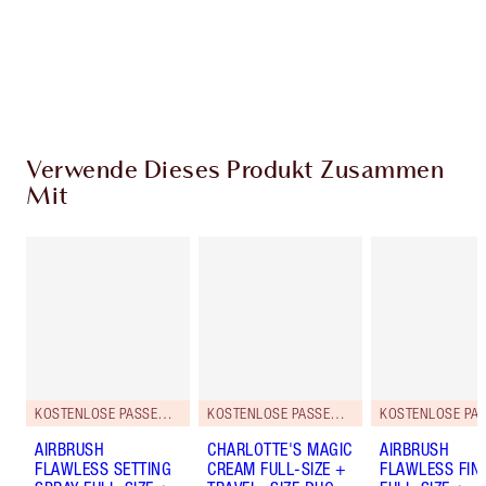
Kostenloser Standardversand wenn du
59,00 €ausgibst
Wähle zwei kostenlose Proben beim Checkout
aus
Verwende Dieses Produkt Zusammen
Mit
KOSTENLOSE PASSENDE REISEGRÖSSE DAZU!
KOSTENLOSE PASSENDE REISEGRÖSSE DAZU!
AIRBRUSH
CHARLOTTE'S MAGIC
AIRBRUSH
FLAWLESS SETTING
CREAM FULL-SIZE +
FLAWLESS FIN