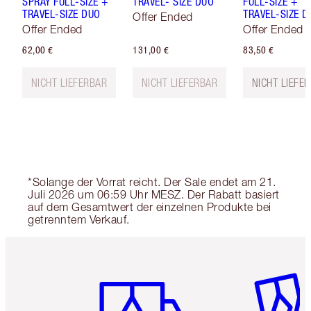
SPRAY FULL-SIZE +
TRAVEL- SIZE DUO
FULL-SIZE +
TRAVEL-SIZE DUO
TRAVEL-SIZE D
Offer Ended
Offer Ended
Offer Ended
62,00 €
131,00 €
83,50 €
NICHT LIEFERBAR
NICHT LIEFERBAR
NICHT LIEFE
*Solange der Vorrat reicht. Der Sale endet am 21.
Juli 2026 um 06:59 Uhr MESZ. Der Rabatt basiert
auf dem Gesamtwert der einzelnen Produkte bei
getrenntem Verkauf.
Artikel 1 von 6
Artikel 