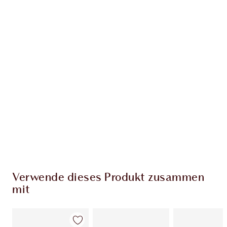
Erhalte 131 Treuetaler
Mehr erfahren
EXKLUSIV-ANGEBOTE BEI CHARLOTTE TILBURY
Charlottes Darlings Treue-Club. Sammle bei
jedem Einkauf Treuetaler!
Kostenloser Standardversand wenn du
59,00 €ausgibst
Wähle zwei kostenlose Proben beim Checkout
aus
Verwende dieses Produkt zusammen
mit