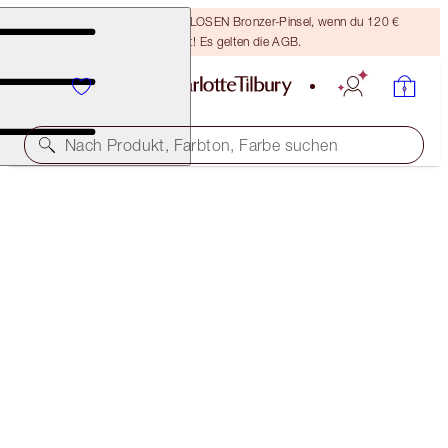
Sichere dir einen KOSTENLOSEN Bronzer-Pinsel, wenn du 120 €
ausgibst! Es gelten die AGB.
Nach Produkt, Farbton, Farbe suchen
35 % RABATT*
CHARLOTTE’S SUMMER-PROOF KIT
OFFER ENDED
131,00 €