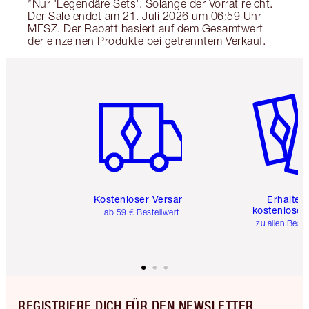
*Nur 'Legendäre Sets'. Solange der Vorrat reicht.
Der Sale endet am 21. Juli 2026 um 06:59 Uhr
MESZ. Der Rabatt basiert auf dem Gesamtwert
der einzelnen Produkte bei getrenntem Verkauf.
Artikel 1 von 6
Artikel 
Kostenloser Versand
Erhalte 
kostenlose 
ab 59 € Bestellwert
zu allen Best
REGISTRIERE DICH FÜR DEN NEWSLETTER