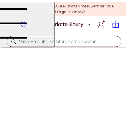
Sichere dir einen KOSTENLOSEN Bronzer-Pinsel, wenn du 120 €
ausgibst! Es gelten die AGB.
Nach Produkt, Farbton, Farbe suchen
KOSTENLOSE PASSENDE REISEGRÖSSE DAZU!
PILLOW TALK LIP KIT FULL-SIZE + TRAVEL-SIZE
DUO
OFFER ENDED
94,50 €