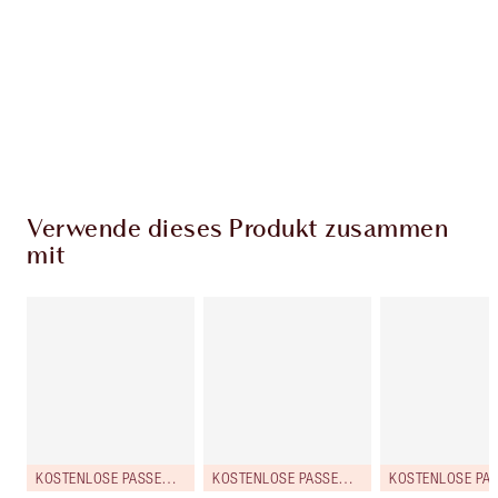
Charlottes Darlings Treue-Club. Sammle bei
jedem Einkauf Treuetaler!
Kostenloser Standardversand wenn du
59,00 €ausgibst
Wähle zwei kostenlose Proben beim Checkout
aus
Verwende dieses Produkt zusammen
mit
KOSTENLOSE PASSENDE REISEGRÖSSE DAZU!
KOSTENLOSE PASSENDE REISEGRÖSSE DAZU!