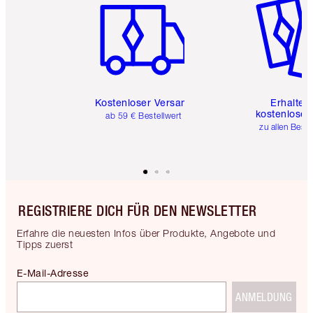
Kostenloser Versand
Erhalte 
kostenlose 
ab 59 € Bestellwert
zu allen Best
REGISTRIERE DICH FÜR DEN NEWSLETTER
Erfahre die neuesten Infos über Produkte, Angebote und
Tipps zuerst
E-Mail-Adresse
ANMELDUNG