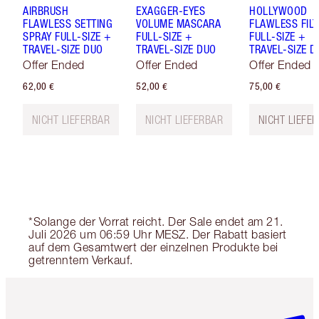
AIRBRUSH
EXAGGER-EYES
HOLLYWOOD
FLAWLESS SETTING
VOLUME MASCARA
FLAWLESS FILT
SPRAY FULL-SIZE +
FULL-SIZE +
FULL-SIZE +
TRAVEL-SIZE DUO
TRAVEL-SIZE DUO
TRAVEL-SIZE D
Offer Ended
Offer Ended
Offer Ended
62,00 €
52,00 €
75,00 €
NICHT LIEFERBAR
NICHT LIEFERBAR
NICHT LIEFE
*Solange der Vorrat reicht. Der Sale endet am 21.
Juli 2026 um 06:59 Uhr MESZ. Der Rabatt basiert
auf dem Gesamtwert der einzelnen Produkte bei
getrenntem Verkauf.
Artikel 1 von 6
Artikel 