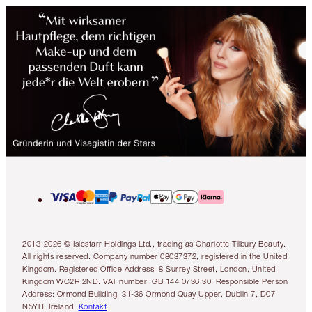
2013-2026 © Islestarr Holdings Ltd., trading as Charlotte Tilbury Beauty.
All rights reserved. Company number 08037372, registered in the United
Kingdom. Registered Office Address: 8 Surrey Street, London, United
Kingdom WC2R 2ND. VAT number: GB 144 0736 30. Responsible Person
Address: Ormond Building, 31-36 Ormond Quay Upper, Dublin 7, D07
N5YH, Ireland.
Kontakt