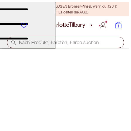
Sichere dir einen KOSTENLOSEN Bronzer-Pinsel, wenn du 120 €
ausgibst! Es gelten die AGB.
Nach Produkt, Farbton, Farbe suchen
KOSTENLOSE PASSENDE REISEGRÖSSE DAZU!
AIRBRUSH FLAWLESS SETTING SPRAY MATTE
FULL-SIZE + TRAVEL-SIZE DUO
OFFER ENDED
62,00 €