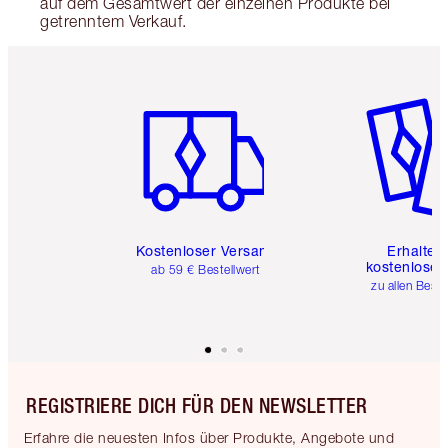
auf dem Gesamtwert der einzelnen Produkte bei
getrenntem Verkauf.
Artikel 1 von 6
Artikel 
Kostenloser Versand
Erhalte 
kostenlose 
ab 59 € Bestellwert
zu allen Best
REGISTRIERE DICH FÜR DEN NEWSLETTER
Erfahre die neuesten Infos über Produkte, Angebote und