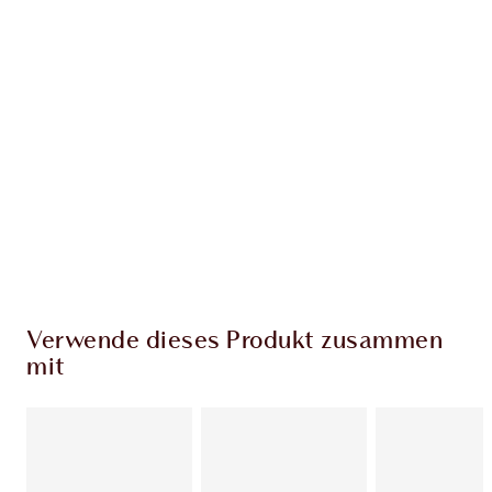
EXKLUSIV-ANGEBOTE BEI CHARLOTTE TILBURY
Charlottes Darlings Treue-Club. Sammle bei
jedem Einkauf Treuetaler!
Kostenloser Standardversand wenn du
59,00 €ausgibst
Wähle zwei kostenlose Proben beim Checkout
aus
Verwende dieses Produkt zusammen
mit