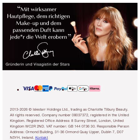
2013-2026 © Islestarr Holdings Ltd., trading as Charlotte Tilbury Beauty.
All rights reserved. Company number 08037372, registered in the United
Kingdom. Registered Office Address: 8 Surrey Street, London, United
Kingdom WC2R 2ND. VAT number: GB 144 0736 30. Responsible Person
Address: Ormond Building, 31-36 Ormond Quay Upper, Dublin 7, D07
N5YH, Ireland.
Kontakt