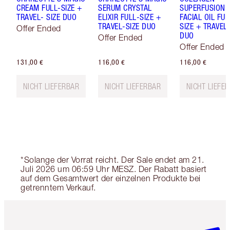
CREAM FULL-SIZE +
SERUM CRYSTAL
SUPERFUSION
TRAVEL- SIZE DUO
ELIXIR FULL-SIZE +
FACIAL OIL FUL
TRAVEL-SIZE DUO
SIZE + TRAVEL-
Offer Ended
DUO
Offer Ended
Offer Ended
131,00 €
116,00 €
116,00 €
NICHT LIEFERBAR
NICHT LIEFERBAR
NICHT LIEFE
*Solange der Vorrat reicht. Der Sale endet am 21.
Juli 2026 um 06:59 Uhr MESZ. Der Rabatt basiert
auf dem Gesamtwert der einzelnen Produkte bei
getrenntem Verkauf.
Artikel 1 von 6
Artikel 