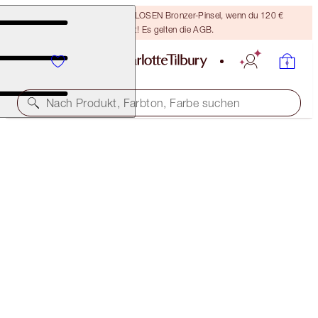
Sichere dir einen KOSTENLOSEN Bronzer-Pinsel, wenn du 120 €
ausgibst! Es gelten die AGB.
Nach Produkt, Farbton, Farbe suchen
KOSTENLOSE PASSENDE REISEGRÖSSE DAZU!
DARK SPOT CORRECTING RADIANCE RECOVERY
SERUM FULL-SIZE + TRAVEL-SIZE DUO
OFFER ENDED
124,00 €