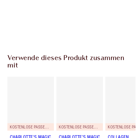
jedem Einkauf Treuetaler!
Kostenloser Standardversand wenn du
59,00 €ausgibst
Wähle zwei kostenlose Proben beim Checkout
aus
Verwende dieses Produkt zusammen
mit
KOSTENLOSE PASSENDE REISEGRÖSSE DAZU!
KOSTENLOSE PASSENDE REISEGRÖSSE DAZU!
CHARLOTTE'S MAGIC
CHARLOTTE’S MAGIC
COLLAGEN