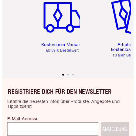
Kostenloser Versand
Erhalte 
kostenlose 
ab 59 € Bestellwert
zu allen Best
REGISTRIERE DICH FÜR DEN NEWSLETTER
Erfahre die neuesten Infos über Produkte, Angebote und
Tipps zuerst
E-Mail-Adresse
ANMELDUNG