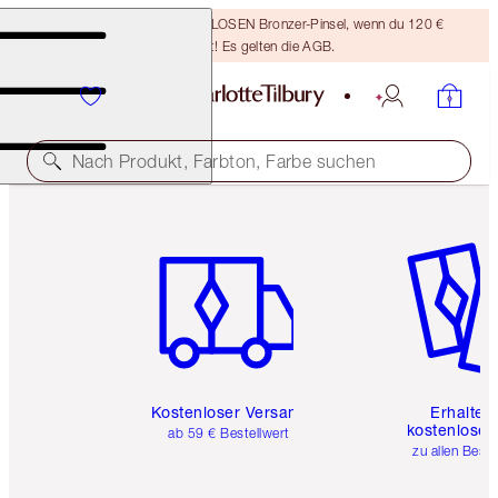
Sichere dir einen KOSTENLOSEN Bronzer-Pinsel, wenn du 120 €
ausgibst! Es gelten die AGB.
Nach Produkt, Farbton, Farbe suchen
Artikel 1 von 6
Artikel 
Kostenloser Versand
Erhalte 
kostenlose 
ab 59 € Bestellwert
zu allen Best