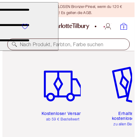
Sichere dir einen KOSTENLOSEN Bronzer-Pinsel, wenn du 120 €
ausgibst! Es gelten die AGB.
Nach Produkt, Farbton, Farbe suchen
Artikel 1 von 6
Artikel 
Kostenloser Versand
Erhalte 
kostenlose 
ab 59 € Bestellwert
zu allen Best