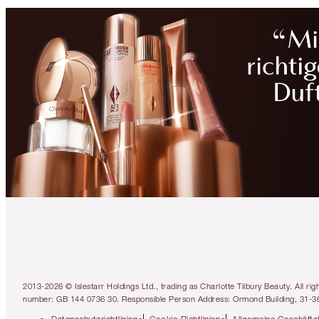
2013-2026 © Islestarr Holdings Ltd., trading as Charlotte Tilbury Beauty. Al
number: GB 144 0736 30. Responsible Person Address: Ormond Building, 31-3