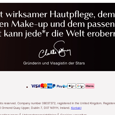
l rights reserved. Company number 08037372, registered in the United Kingdom. Regis
6 Ormond Quay Upper, Dublin 7, D07 N5YH, Ireland.
Kontakt