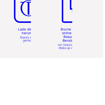
e
Lade die App
Buche eine
herunter
online 1:1
Beauty-
Beauty leicht
Beratung
gemacht
mit Charlottes Pro
Make-up-Artists.