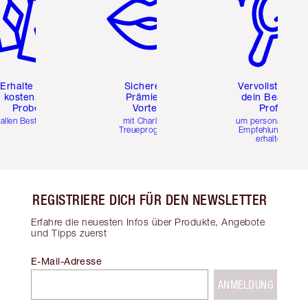
Erhalte zwei
Sichere dir
Vervollständig
kostenlose
Prämien &
dein Beauty-
Proben
Vorteile
Profil
 allen Bestellungen
mit Charlottes
um personalisierte
Treueprogramm
Empfehlungen zu
erhalten
REGISTRIERE DICH FÜR DEN NEWSLETTER
Erfahre die neuesten Infos über Produkte, Angebote
und Tipps zuerst
E-Mail-Adresse
ANMELDUNG