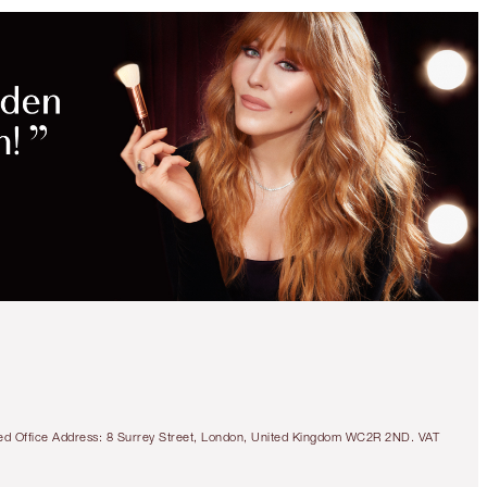
tered Office Address: 8 Surrey Street, London, United Kingdom WC2R 2ND. VAT