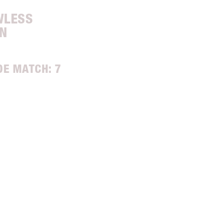
WLESS
N
DE MATCH: 7