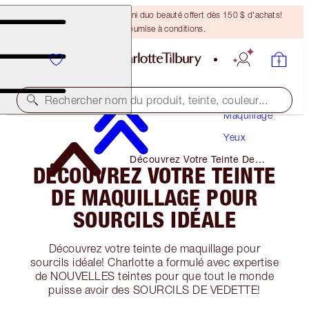
DERNIÈRE CHANCE ! Un mini duo beauté offert dès 150 $ d'achats!
Offre soumise à conditions.
Rechercher nom du produit, teinte, couleur...
Maquillage
Yeux
Découvrez Votre Teinte De
DÉCOUVREZ VOTRE TEINTE
Maquillage Pour Sourcils IDéale
DE MAQUILLAGE POUR
SOURCILS IDÉALE
Découvrez votre teinte de maquillage pour
sourcils idéale! Charlotte a formulé avec expertise
de NOUVELLES teintes pour que tout le monde
puisse avoir des SOURCILS DE VEDETTE!