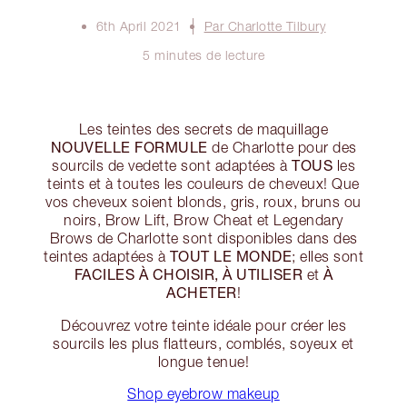
6th April 2021
Par Charlotte Tilbury
5 minutes de lecture
Les teintes des secrets de maquillage
NOUVELLE FORMULE
de Charlotte pour des
TOUS
sourcils de vedette sont adaptées à
les
teints et à toutes les couleurs de cheveux! Que
vos cheveux soient blonds, gris, roux, bruns ou
noirs, Brow Lift, Brow Cheat et Legendary
Brows de Charlotte sont disponibles dans des
TOUT LE MONDE
teintes adaptées à
; elles sont
FACILES À CHOISIR, À UTILISER
À
et
ACHETER
!
Découvrez votre teinte idéale pour créer les
sourcils les plus flatteurs, comblés, soyeux et
longue tenue!
Shop eyebrow makeup