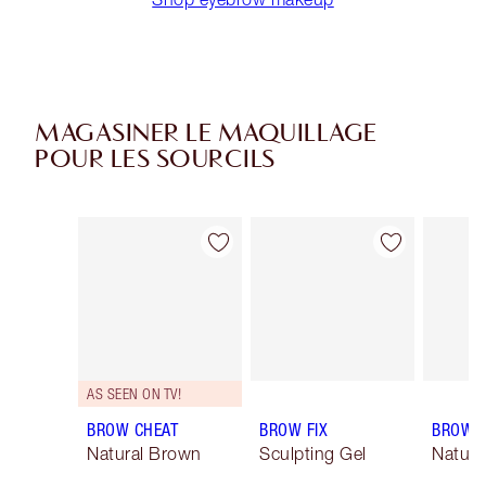
MAGASINER LE MAQUILLAGE
POUR LES SOURCILS
Article 1 sur 10
Article 2 sur 10
AS SEEN ON TV!
BROW CHEAT
BROW FIX
BROW 
Natural Brown
Sculpting Gel
Natura