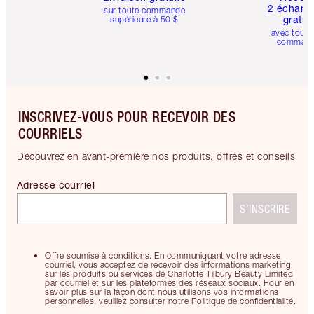
2 échanti
sur toute commande
gratui
supérieure à 50 $
avec toute
comman
INSCRIVEZ-VOUS POUR RECEVOIR DES
COURRIELS
Découvrez en avant-première nos produits, offres et conseils
Adresse courriel
S’INSCRIRE
Offre soumise à conditions. En communiquant votre adresse
courriel, vous acceptez de recevoir des informations marketing
sur les produits ou services de Charlotte Tilbury Beauty Limited
par courriel et sur les plateformes des réseaux sociaux. Pour en
savoir plus sur la façon dont nous utilisons vos informations
personnelles, veuillez consulter notre Politique de confidentialité.