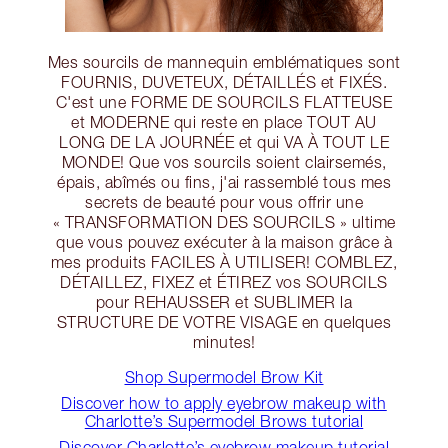
Mes sourcils de mannequin emblématiques sont
FOURNIS, DUVETEUX, DÉTAILLÉS et FIXÉS.
C'est une FORME DE SOURCILS FLATTEUSE
et MODERNE qui reste en place TOUT AU
LONG DE LA JOURNÉE et qui VA À TOUT LE
MONDE! Que vos sourcils soient clairsemés,
épais, abîmés ou fins, j'ai rassemblé tous mes
secrets de beauté pour vous offrir une
« TRANSFORMATION DES SOURCILS » ultime
que vous pouvez exécuter à la maison grâce à
mes produits FACILES À UTILISER! COMBLEZ,
DÉTAILLEZ, FIXEZ et ÉTIREZ vos SOURCILS
pour REHAUSSER et SUBLIMER la
STRUCTURE DE VOTRE VISAGE en quelques
minutes!
Shop Supermodel Brow Kit
Discover how to apply eyebrow makeup with
Charlotte’s Supermodel Brows tutorial
Discover Charlotte’s eyebrow makeup tutorial