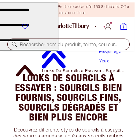
Recevez un pinceau Bronzing Brush en cadeau dès 150 $ d'achats! Offre
soumise à conditions.
Rechercher nom du produit, teinte, couleur...
Maquillage
Yeux
Looks De Sourcils à Essayer : Sourcils
LOOKS DE SOURCILS À
Bien Fournis, Sourcils Fins, Sourcils
Dégradés Et Bien Plus Encore
ESSAYER : SOURCILS BIEN
FOURNIS, SOURCILS FINS,
SOURCILS DÉGRADÉS ET
BIEN PLUS ENCORE
Découvrez différents styles de sourcils à essayer,
des sourcils arqués sculptés aux sourcils ombrés