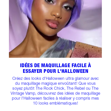
IDÉES DE MAQUILLAGE FACILE À
ESSAYER POUR L'HALLOWEEN
Créez des looks d'Halloween ultra glamour avec
du maquillage magique envoûtant! Que vous
soyez plutôt The Rock Chick, The Rebel ou The
Vintage Vamp, découvrez des idées de maquillage
pour l'Halloween faciles à réaliser y compris mes
10 looks emblématiques!