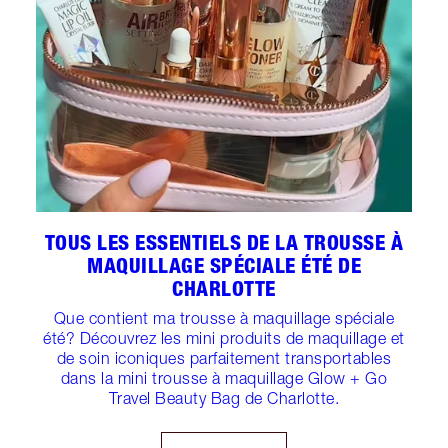
TOUS LES ESSENTIELS DE LA TROUSSE À
MAQUILLAGE SPÉCIALE ÉTÉ DE
CHARLOTTE
Que contient ma trousse à maquillage spéciale
été? Découvrez les mini produits de maquillage et
de soin iconiques parfaitement transportables
dans la mini trousse à maquillage Glow + Go
Travel Beauty Bag de Charlotte.