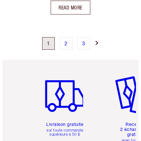
READ MORE
1
2
3
Article 1 sur 6
Article 
Livraison gratuite
Recev
2 échanti
sur toute commande
gratui
supérieure à 50 $
avec toute