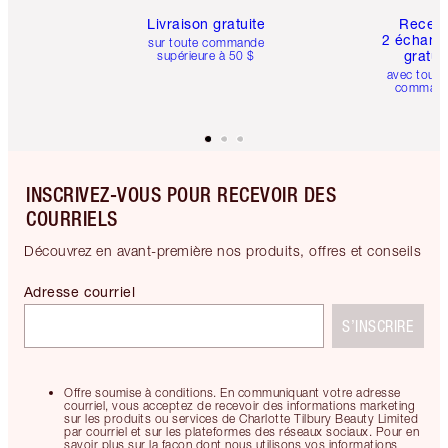
Livraison gratuite
Recev
2 échanti
sur toute commande
gratui
supérieure à 50 $
avec toute
comman
INSCRIVEZ-VOUS POUR RECEVOIR DES
COURRIELS
Découvrez en avant-première nos produits, offres et conseils
Adresse courriel
S’INSCRIRE
Offre soumise à conditions. En communiquant votre adresse
courriel, vous acceptez de recevoir des informations marketing
sur les produits ou services de Charlotte Tilbury Beauty Limited
par courriel et sur les plateformes des réseaux sociaux. Pour en
savoir plus sur la façon dont nous utilisons vos informations