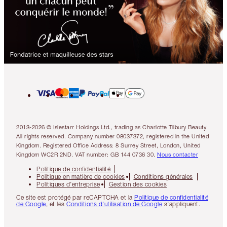
2013-2026 © Islestarr Holdings Ltd., trading as Charlotte Tilbury Beauty.
All rights reserved. Company number 08037372, registered in the United
Kingdom. Registered Office Address: 8 Surrey Street, London, United
Kingdom WC2R 2ND. VAT number: GB 144 0736 30.
Nous contacter
Politique de confidentialité
Politique en matière de cookies
Conditions générales
Politiques d’entreprise
Gestion des cookies
Ce site est protégé par reCAPTCHA et la
Politique de confidentialité
de Google
, et les
Conditions d'utilisation de Google
s’appliquent.