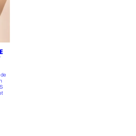
E
T
 de
un
ES
et