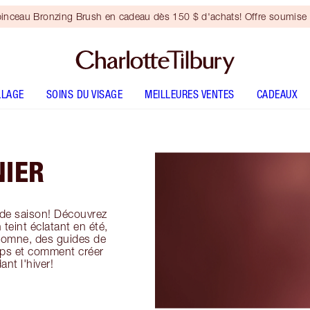
inceau Bronzing Brush en cadeau dès 150 $ d'achats! Offre soumise 
LLAGE
SOINS DU VISAGE
MEILLEURES VENTES
CADEAUX
NIER
 de saison! Découvrez
 teint éclatant en été,
utomne, des guides de
mps et comment créer
ant l'hiver!