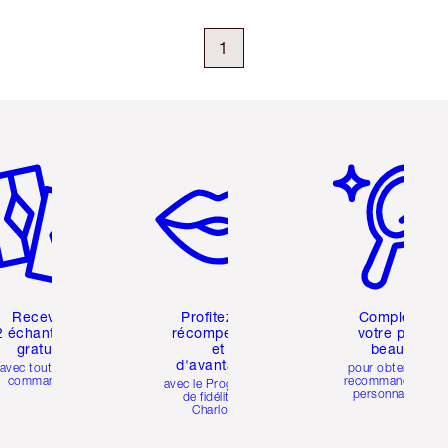
1
icle 2 sur 6
Article 3 sur 6
Article 4 sur 6
Recevez
Profitez de
Compléter
2 échantillons
récompenses
votre profil
gratuits
et
beauté
d'avantages
avec toutes les
pour obtenir des
commandes
recommandations
avec le Programme
personnalisées
de fidélité de
Charlotte