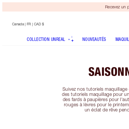
Recevez un p
Canada
| FR | CAD $
COLLECTION UNREAL
NOUVEAUTÉS
MAQUI
SAISON
Suivez nos tutoriels maquillage
des tutoriels maquillage pour un
des fards à paupières pour l'a
rouges à lèvres pour le printe
un éclat de rêve pend