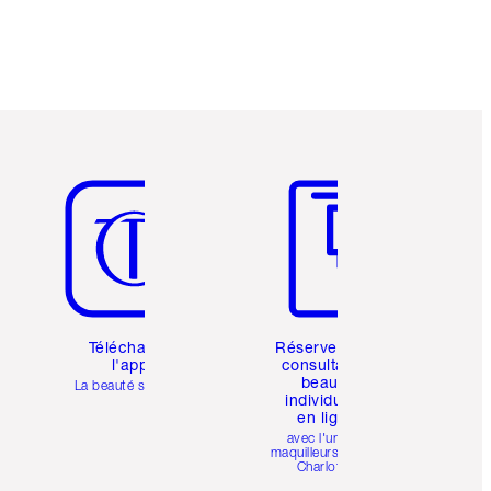
Article 5 sur 6
Article 6 sur 6
Téléchargez
Réservez une
l'appli
consultation
beauté
La beauté simplifiée
individuelle
en ligne
avec l'un des
maquilleurs pro de
Charlotte.