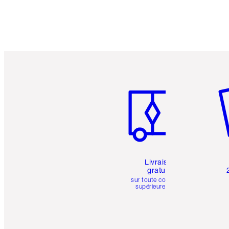
Article 1 sur 6
Art
Livraison
gratuite
sur toute commande
supérieure à 50 $