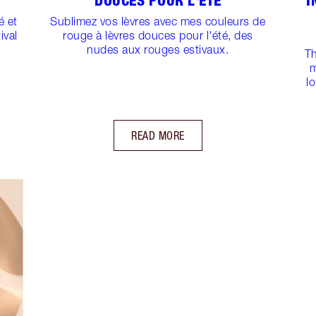
DOUCES POUR L'ÉTÉ
I
é et
Sublimez vos lèvres avec mes couleurs de
ival
rouge à lèvres douces pour l'été, des
nudes aux rouges estivaux.
Th
m
l
READ MORE