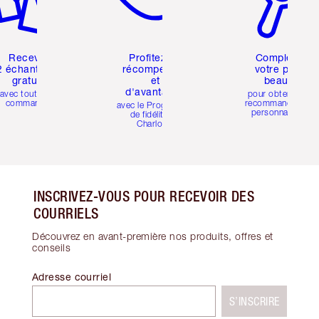
Recevez
Profitez de
Compléter
2 échantillons
récompenses
votre profil
gratuits
et
beauté
d'avantages
avec toutes les
pour obtenir des
commandes
recommandations
avec le Programme
personnalisées
de fidélité de
Charlotte
INSCRIVEZ-VOUS POUR RECEVOIR DES
COURRIELS
Découvrez en avant-première nos produits, offres et
conseils
Adresse courriel
S’INSCRIRE