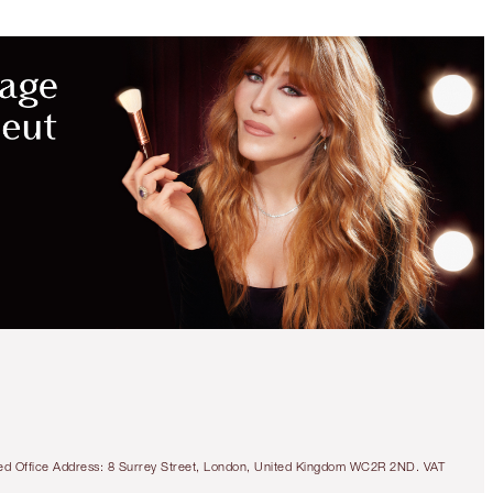
tered Office Address: 8 Surrey Street, London, United Kingdom WC2R 2ND. VAT