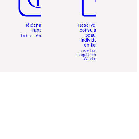
Téléchargez
Réservez une
l'appli
consultation
beauté
La beauté simplifiée
individuelle
en ligne
avec l'un des
maquilleurs pro de
Charlotte.