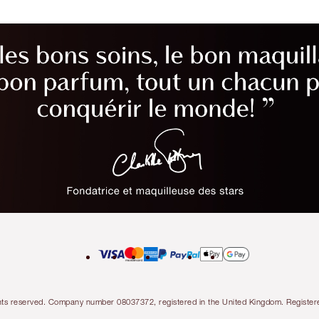
l rights reserved. Company number 08037372, registered in the United Kingdom. Regis