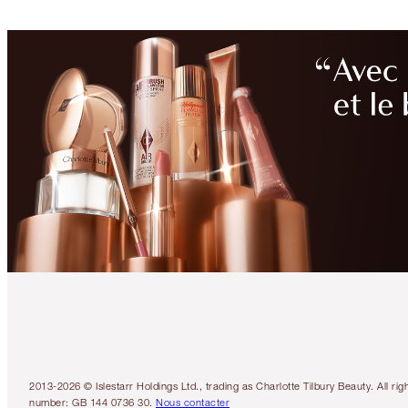
2013-2026 © Islestarr Holdings Ltd., trading as Charlotte Tilbury Beauty. Al
number: GB 144 0736 30.
Nous contacter