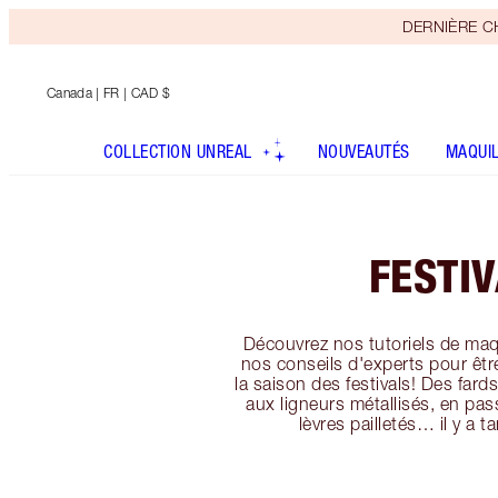
DERNIÈRE CHA
Canada
| FR | CAD $
COLLECTION UNREAL
NOUVEAUTÉS
MAQUI
FESTI
Découvrez nos tutoriels de maqu
nos conseils d'experts pour êt
la saison des festivals! Des fard
aux ligneurs métallisés, en pas
lèvres pailletés… il y a t