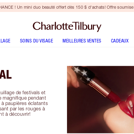
NCE ! Un mini duo beauté offert dès 150 $ d'achats! Offre soumise 
LLAGE
SOINS DU VISAGE
MEILLEURES VENTES
CADEAUX
VAL
illage de festivals et
re magnifique pendant
s à paupières éclatants
sant par les rouges à
ant à découvrir!