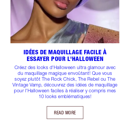
IDÉES DE MAQUILLAGE FACILE À
ESSAYER POUR L'HALLOWEEN
Créez des looks d'Halloween ultra glamour avec
du maquillage magique envoûtant! Que vous
soyez plutôt The Rock Chick, The Rebel ou The
Vintage Vamp, découvrez des idées de maquillage
pour l'Halloween faciles à réaliser y compris mes
10 looks emblématiques!
READ MORE