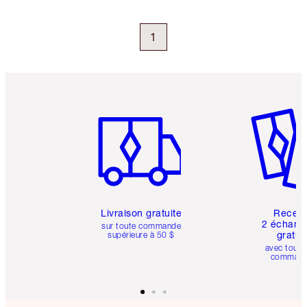
1
Article 1 sur 6
Article 
Livraison gratuite
Recev
2 échanti
sur toute commande
gratui
supérieure à 50 $
avec toute
comman