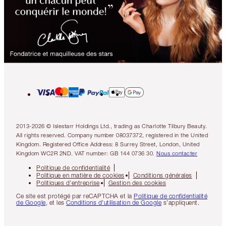
2013-2026 © Islestarr Holdings Ltd., trading as Charlotte Tilbury Beauty.
All rights reserved. Company number 08037372, registered in the United
Kingdom. Registered Office Address: 8 Surrey Street, London, United
Kingdom WC2R 2ND. VAT number: GB 144 0736 30.
Nous contacter
Politique de confidentialité
Politique en matière de cookies
Conditions générales
Politiques d’entreprise
Gestion des cookies
Ce site est protégé par reCAPTCHA et la
Politique de confidentialité
de Google
, et les
Conditions d'utilisation de Google
s’appliquent.