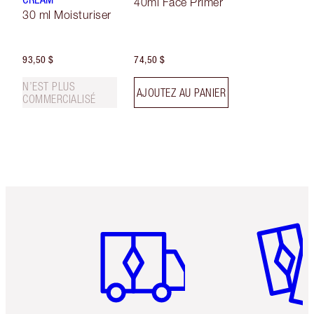
40ml Face Primer
30 ml Moisturiser
93,50 $
74,50 $
N’EST PLUS
AJOUTEZ AU PANIER
COMMERCIALISÉ
Article 1 sur 6
Article 