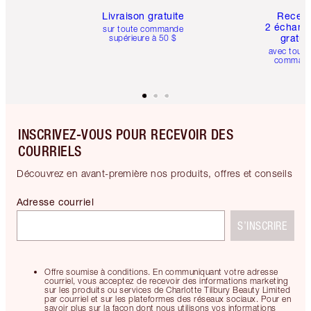
Livraison gratuite
Recev
2 échanti
sur toute commande
gratui
supérieure à 50 $
avec toute
comman
INSCRIVEZ-VOUS POUR RECEVOIR DES
COURRIELS
Découvrez en avant-première nos produits, offres et conseils
Adresse courriel
S’INSCRIRE
Offre soumise à conditions. En communiquant votre adresse
courriel, vous acceptez de recevoir des informations marketing
sur les produits ou services de Charlotte Tilbury Beauty Limited
par courriel et sur les plateformes des réseaux sociaux. Pour en
savoir plus sur la façon dont nous utilisons vos informations