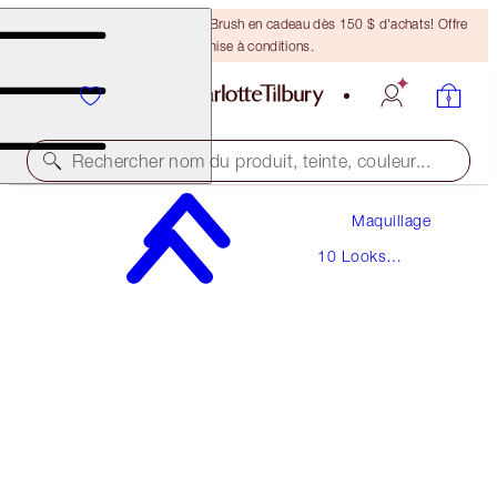
Recevez un pinceau Bronzing Brush en cadeau dès 150 $ d'achats! Offre
soumise à conditions.
Rechercher nom du produit, teinte, couleur...
Maquillage
THE GOLDEN GODDESS
10 Looks
FAIR
Iconiques
297,00 $