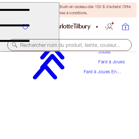
Recevez un pinceau Bronzing Brush en cadeau dès 150 $ d'achats! Offre
soumise à conditions.
Maquillage
Rechercher nom du produit, teinte, couleur...
Joues
Fard à Joues
CHEEK TO CHIC
Fard à Joues En
ECSTASY
Poudre
58,50 $
(
73,12 $
/
10
g
)