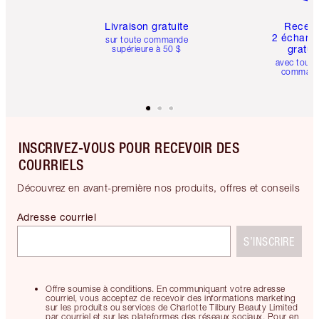
Livraison gratuite
Recev
2 échanti
sur toute commande
gratui
supérieure à 50 $
avec toute
comman
INSCRIVEZ-VOUS POUR RECEVOIR DES
COURRIELS
Découvrez en avant-première nos produits, offres et conseils
Adresse courriel
S’INSCRIRE
Offre soumise à conditions. En communiquant votre adresse
courriel, vous acceptez de recevoir des informations marketing
sur les produits ou services de Charlotte Tilbury Beauty Limited
par courriel et sur les plateformes des réseaux sociaux. Pour en