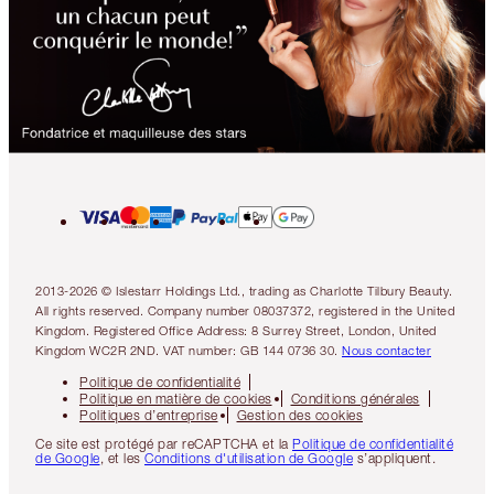
2013-2026 © Islestarr Holdings Ltd., trading as Charlotte Tilbury Beauty.
All rights reserved. Company number 08037372, registered in the United
Kingdom. Registered Office Address: 8 Surrey Street, London, United
Kingdom WC2R 2ND. VAT number: GB 144 0736 30.
Nous contacter
Politique de confidentialité
Politique en matière de cookies
Conditions générales
Politiques d’entreprise
Gestion des cookies
Ce site est protégé par reCAPTCHA et la
Politique de confidentialité
de Google
, et les
Conditions d'utilisation de Google
s’appliquent.