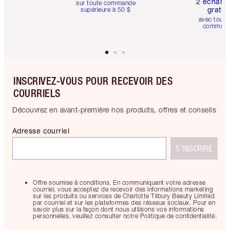
2 échanti
sur toute commande
gratui
supérieure à 50 $
avec toute
comman
INSCRIVEZ-VOUS POUR RECEVOIR DES
COURRIELS
Découvrez en avant-première nos produits, offres et conseils
Adresse courriel
S’INSCRIRE
Offre soumise à conditions. En communiquant votre adresse
courriel, vous acceptez de recevoir des informations marketing
sur les produits ou services de Charlotte Tilbury Beauty Limited
par courriel et sur les plateformes des réseaux sociaux. Pour en
savoir plus sur la façon dont nous utilisons vos informations
personnelles, veuillez consulter notre Politique de confidentialité.