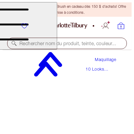
Recevez un pinceau Bronzing Brush en cadeau dès 150 $ d'achats! Offre
soumise à conditions.
Rechercher nom du produit, teinte, couleur...
Maquillage
THE GOLDEN GODDESS
10 Looks
DEEP
Iconiques
297,00 $