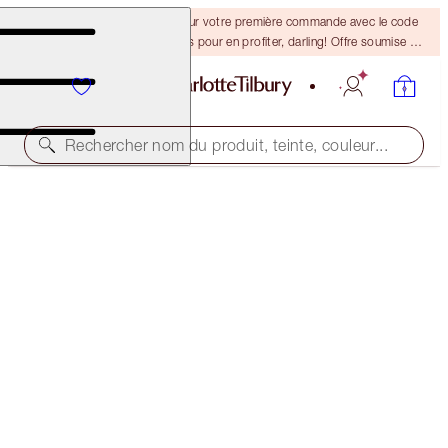
-15 % + la livraison gratuite sur votre première commande avec le code
DARLING15. Connectez-vous pour en profiter, darling! Offre soumise à
conditions.
Rechercher nom du produit, teinte, couleur...
ROCK 'N' KOHL
SMOKEY GREY - OLD SKU
ANCIENNEMENT "VERUSCHKA MINK"
39,50 $
(
329,17 $
/
10
g
)