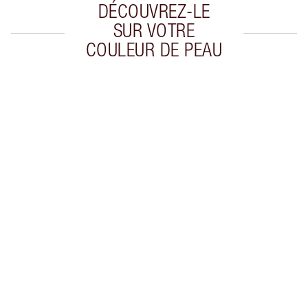
DÉCOUVREZ-LE
SUR VOTRE
COULEUR DE PEAU
Article 1 sur 20
Arti