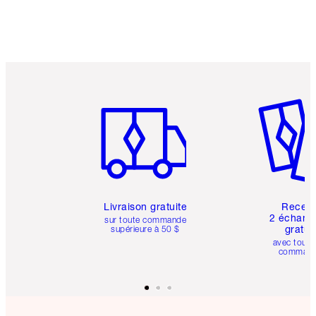
Article 1 sur 6
Article 
Livraison gratuite
Recev
2 échanti
sur toute commande
gratui
supérieure à 50 $
avec toute
comman