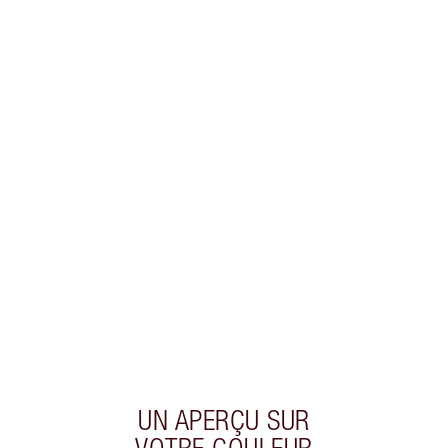
Gagnez 40 points de fidélité
En savoir plus
EXCLUSIVITÉS CHARLOTTE TILBURY
Club fidélité Charlotte's Darlings. Gagnez des
points de fidélité à chaque achat!
Livraison standard gratuite quand vous
dépensez 50,00 $
Choisissez 2 échantillons gratuits au moment
du paiement
UN APERÇU SUR