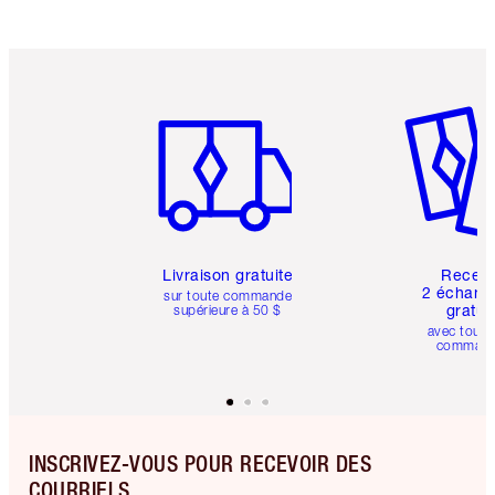
Article 1 sur 6
Article 
Livraison gratuite
Recev
2 échanti
sur toute commande
gratui
supérieure à 50 $
avec toute
comman
INSCRIVEZ-VOUS POUR RECEVOIR DES
COURRIELS