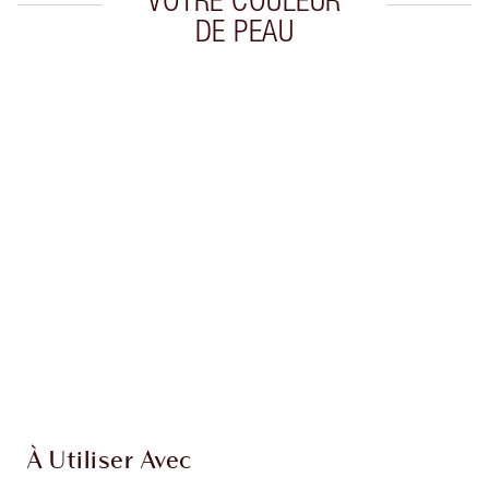
VOTRE COULEUR
DE PEAU
Article 1 sur 20
Arti
À Utiliser Avec