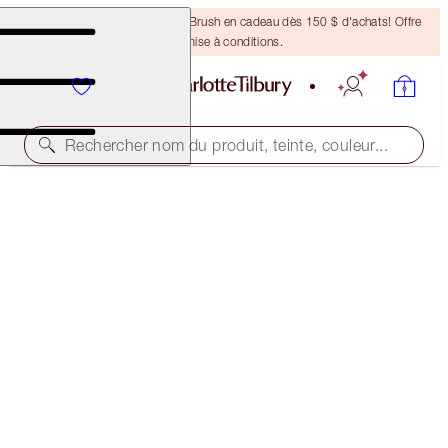
Recevez un pinceau Bronzing Brush en cadeau dès 150 $ d'achats! Offre
soumise à conditions.
Rechercher nom du produit, teinte, couleur...
ROCK 'N' KOHL
BEDROOM BLACK - OLD SKU
39,50 $
(
329,17 $
/
10
g
)