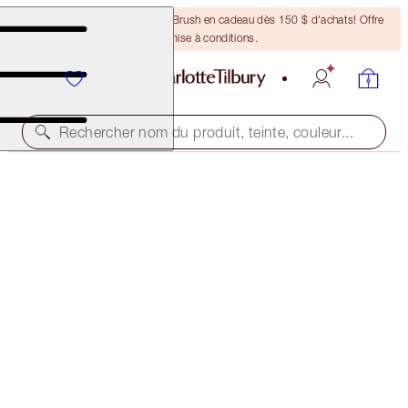
Recevez un pinceau Bronzing Brush en cadeau dès 150 $ d'achats! Offre
soumise à conditions.
Rechercher nom du produit, teinte, couleur...
SELECT YOUR BROW LIFT OR BROW CHEAT
BROW LIFT - TAUPE
38,00 $