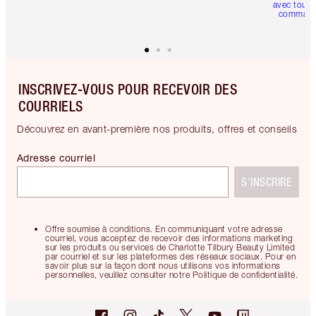
avec toute
comman
INSCRIVEZ-VOUS POUR RECEVOIR DES
COURRIELS
Découvrez en avant-première nos produits, offres et conseils
Adresse courriel
S’INSCRIRE
Offre soumise à conditions. En communiquant votre adresse
courriel, vous acceptez de recevoir des informations marketing
sur les produits ou services de Charlotte Tilbury Beauty Limited
par courriel et sur les plateformes des réseaux sociaux. Pour en
savoir plus sur la façon dont nous utilisons vos informations
personnelles, veuillez consulter notre Politique de confidentialité.