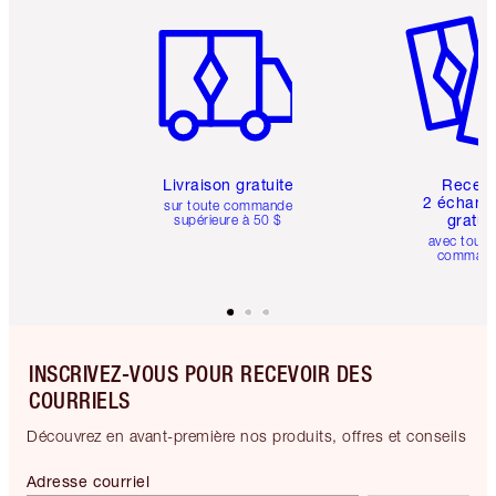
Article 1 sur 6
Article 
Livraison gratuite
Recev
2 échanti
sur toute commande
gratui
supérieure à 50 $
avec toute
comman
INSCRIVEZ-VOUS POUR RECEVOIR DES
COURRIELS
Découvrez en avant-première nos produits, offres et conseils
Adresse courriel