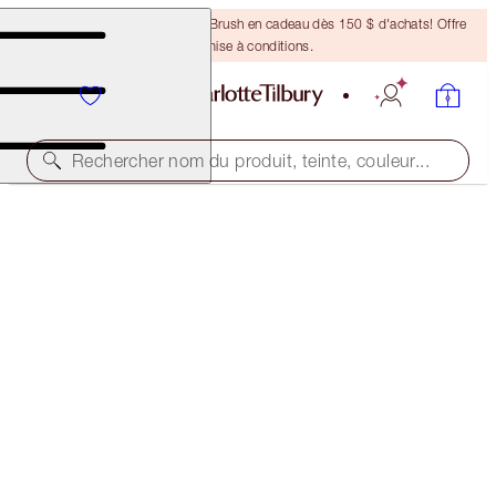
Recevez un pinceau Bronzing Brush en cadeau dès 150 $ d'achats! Offre
soumise à conditions.
Rechercher nom du produit, teinte, couleur...
SELECT YOUR BROW LIFT OR BROW CHEAT
BROW CHEAT - NATURAL BLACK
38,00 $