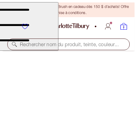
Recevez un pinceau Bronzing Brush en cadeau dès 150 $ d'achats! Offre
soumise à conditions.
Rechercher nom du produit, teinte, couleur...
ÉPUISÉ
6 SHADES OF LOVE
THE CLIMAX
92,00 $