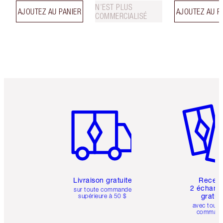
N’EST PLUS
AJOUTEZ AU PANIER
AJOUTEZ AU P
COMMERCIALISÉ
Article 1 sur 6
Article 
Livraison gratuite
Recev
2 échanti
sur toute commande
gratui
supérieure à 50 $
avec toute
comman