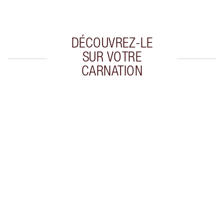
du paiement
DÉCOUVREZ-LE
SUR VOTRE
CARNATION
Article 1 sur 20
Arti