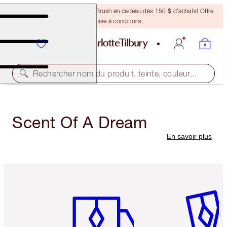
Recevez un pinceau Bronzing Brush en cadeau dès 150 $ d'achats! Offre
soumise à conditions.
Rechercher nom du produit, teinte, couleur...
Scent Of A Dream
En savoir plus
Article 1 sur 6
Article 