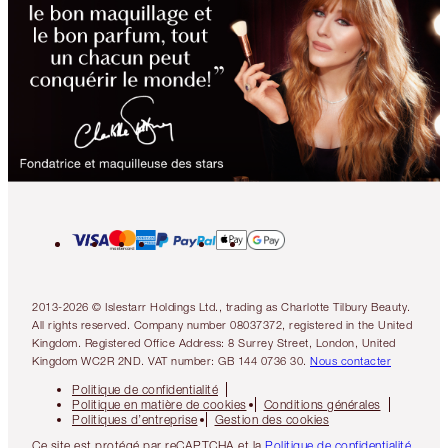
2013-2026 © Islestarr Holdings Ltd., trading as Charlotte Tilbury Beauty.
All rights reserved. Company number 08037372, registered in the United
Kingdom. Registered Office Address: 8 Surrey Street, London, United
Kingdom WC2R 2ND. VAT number: GB 144 0736 30.
Nous contacter
Politique de confidentialité
Politique en matière de cookies
Conditions générales
Politiques d’entreprise
Gestion des cookies
Ce site est protégé par reCAPTCHA et la
Politique de confidentialité