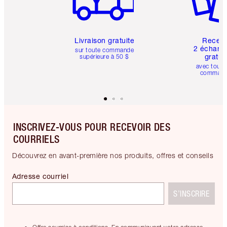
Livraison gratuite
Recev
2 échanti
sur toute commande
gratui
supérieure à 50 $
avec toute
comman
INSCRIVEZ-VOUS POUR RECEVOIR DES
COURRIELS
Découvrez en avant-première nos produits, offres et conseils
Adresse courriel
S’INSCRIRE