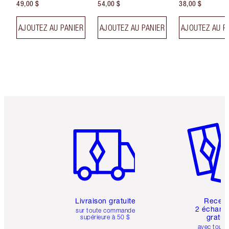
49,00 $
54,00 $
38,00 $
AJOUTEZ AU PANIER
AJOUTEZ AU PANIER
AJOUTEZ AU P
Article 1 sur 6
Article 
Livraison gratuite
Recev
2 échanti
sur toute commande
gratui
supérieure à 50 $
avec toute