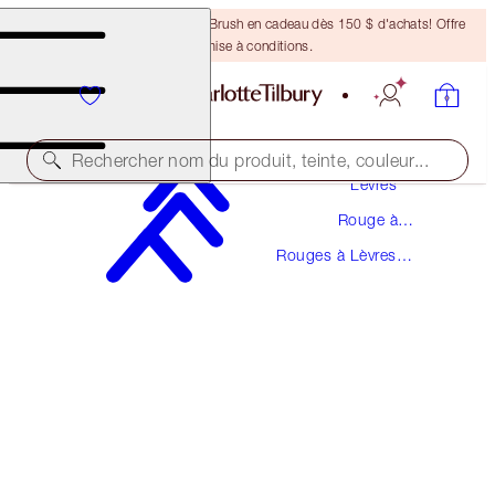
Recevez un pinceau Bronzing Brush en cadeau dès 150 $ d'achats! Offre
soumise à conditions.
Maquillage
Rechercher nom du produit, teinte, couleur...
Lèvres
Rouge à
K.I.S.S.I.N.G
Lèvres
Rouges à Lèvres
LOVE BITE
K.I.S.S.I.N.G
50,00 $
(
142,86 $
/
10
g
)