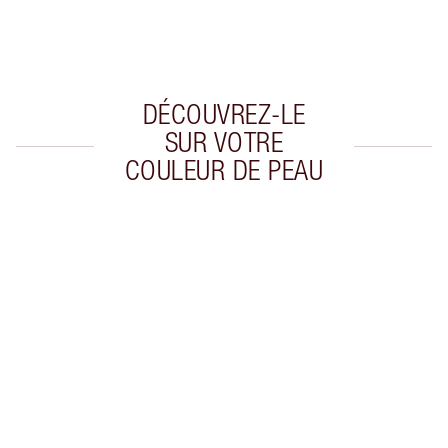
Choisissez 2 échantillons gratuits au moment
du paiement
DÉCOUVREZ-LE
SUR VOTRE
COULEUR DE PEAU
Article 1 sur 20
Arti