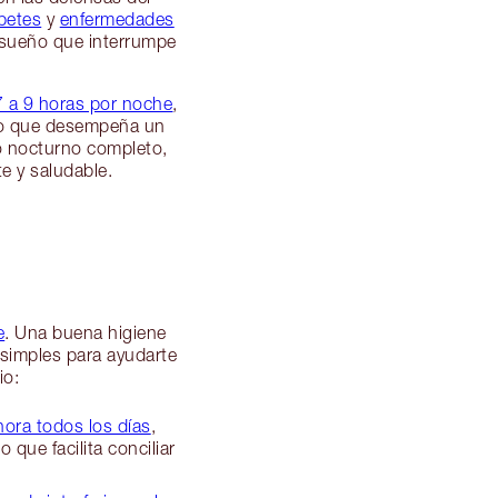
betes
y
enfermedades
l sueño que interrumpe
 7 a 9 horas por noche
,
ino que desempeña un
nso nocturno completo,
e y saludable.
e
. Una buena higiene
 simples para ayudarte
io:
hora todos los días
,
 que facilita conciliar