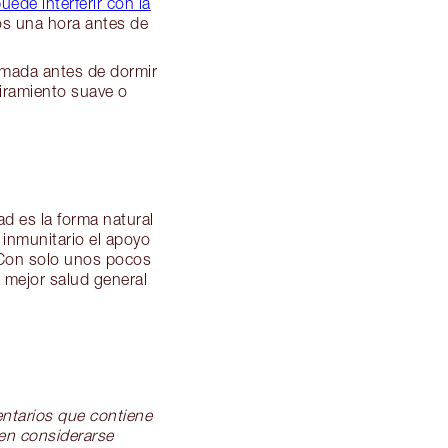
puede interferir con la
nos una hora antes de
lmada antes de dormir
tiramiento suave o
d es la forma natural
a inmunitario el apoyo
 Con solo unos pocos
a mejor salud general
entarios que contiene
ben considerarse