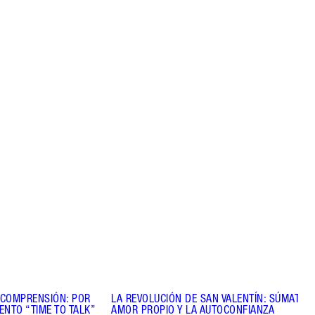
tículo 3 de 8
Artículo 4 de 8
 COMPRENSIÓN: POR
LA REVOLUCIÓN DE SAN VALENTÍN: SÚMATE A
ENTO “TIME TO TALK”
AMOR PROPIO Y LA AUTOCONFIANZA