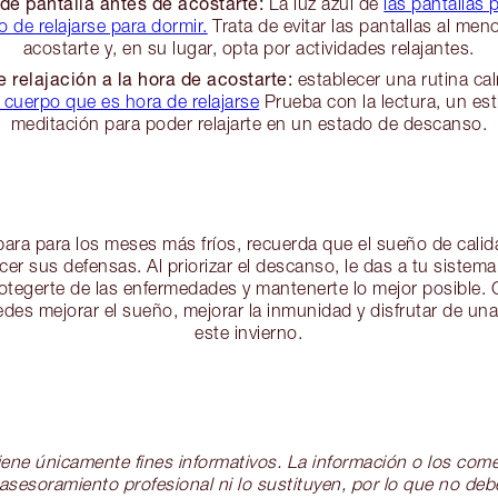
 de pantalla antes de acostarte:
La luz azul de
las pantallas 
 de relajarse para dormir.
Trata de evitar las pantallas al me
acostarte y, en su lugar, opta por actividades relajantes.
e relajación a la hora de acostarte:
establecer una rutina ca
l cuerpo que es hora de relajarse
Prueba con la lectura, un es
meditación para poder relajarte en un estado de descanso.
ara para los meses más fríos, recuerda que el sueño de calida
cer sus defensas. Al priorizar el descanso, le das a tu sistem
rotegerte de las enfermedades y mantenerte lo mejor posible.
des mejorar el sueño, mejorar la inmunidad y disfrutar de un
este invierno.
 tiene únicamente fines informativos. La información o los com
 asesoramiento profesional ni lo sustituyen, por lo que no de