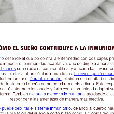
ÓMO EL SUEÑO CONTRIBUYE A LA INMUNID
rio
defiende al cuerpo contra la enfermedad con dos capas pr
e inmediato, e inmunidad adaptativa, que se dirige a amenaza
 blancos
son cruciales para identificar y atacar a los invasores
ara alertar a otras células inmunitarias.
La investigación mue
alud inmunitaria.
Durante el sueño
, el sistema inmunitario est
ado tanto por el sueño como por el ritmo circadiano. Esta resp
 está enfermo o lesionado y fortalece la inmunidad adaptativ
nferma. También
mejora la memoria inmunitaria
, ayudando al c
responder a las amenazas de manera más efectiva.
 puede debilitar el sistema inmunitario
, dejando al cuerpo más
o la privación del sueño a corto plazo como la crónica reduc