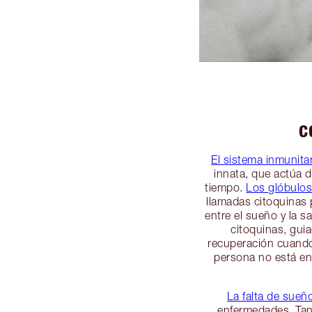
C
El sistema inmunita
innata, que actúa d
tiempo.
Los glóbulos
llamadas citoquinas p
entre el sueño y la s
citoquinas, gui
recuperación cuando
persona no está e
La falta de sueño
enfermedades. Tant