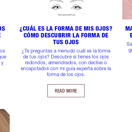
OS
¿CUÁL ES LA FORMA DE MIS OJOS?
MA
E
CÓMO DESCUBRIR LA FORMA DE
TUS OJOS
Sa
g
jos
¿Te preguntas a menudo cuál es la forma
gue
de tus ojos? Descubre si tienes los ojos
 y
redondos, almendrados, con declive o
encapotados con mi guía experta sobre la
forma de los ojos.
READ MORE