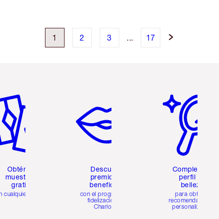
1
2
3
...
17
tículo 2 de 6
Artículo 3 de 6
Artículo 4 de 6
Obtén 2
Descubre
Completa tu
muestras
premios y
perfil de
gratis
beneficios
belleza
n cualquier pedido
con el programa de
para obtener
fidelización de
recomendaciones
Charlotte
personalizadas