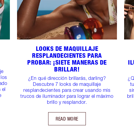
LOOKS DE MAQUILLAJE
RESPLANDECIENTES PARA
PROBAR: ¡SIETE MANERAS DE
I
BRILLAR!
je
 los
¿En qué dirección brillarás, darling?
¿Q
dado
Descubre 7 looks de maquillaje
t
 el
resplandecientes para crear usando mis
si
e
trucos de iluminador para lograr el máximo
bri
brillo y resplandor.
READ MORE