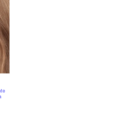
nte
a