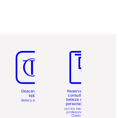
Artículo 5 de 6
Artículo 6 de 6
Descarga la
Reserva una
app
consulta de
belleza online
Belleza sencilla
personalizada
con los maquillistas
profesionales de
Charlotte.