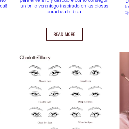
D
eal!
un brillo veraniego inspirado en las diosas
t
doradas de Ibiza.
oj
READ MORE