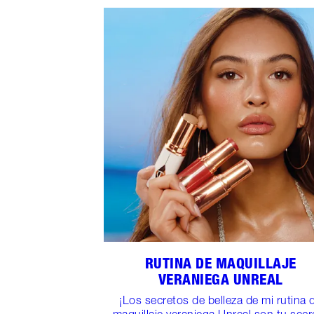
RUTINA DE MAQUILLAJE
VERANIEGA UNREAL
¡Los secretos de belleza de mi rutina 
maquillaje veraniega Unreal son tu secr