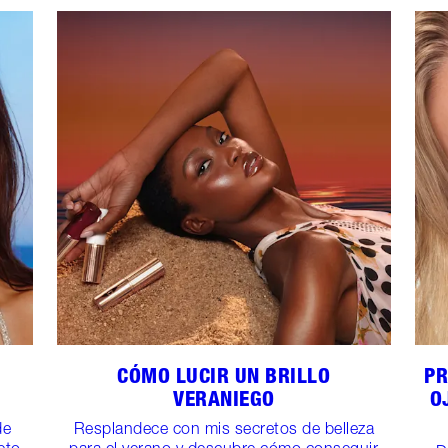
CÓMO LUCIR UN BRILLO
PR
VERANIEGO
O
de
Resplandece con mis secretos de belleza
eto
para el verano y descubre cómo conseguir