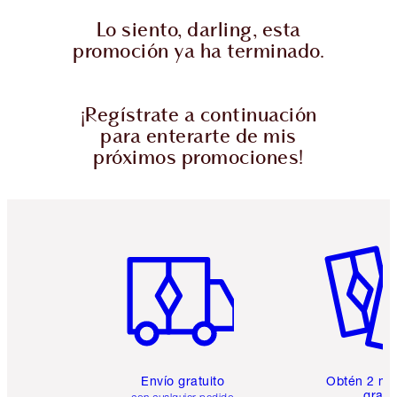
Lo siento, darling, esta
promoción ya ha terminado.
¡Regístrate a continuación
para enterarte de mis
próximos promociones!
Artículo 1 de 6
Artículo
Envío gratuito
Obtén 2 mu
gratis